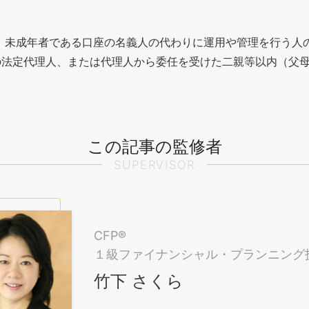
、未成年者である口座の名義人の代わりに運用や管理を行う人
の法定代理人、または代理人から委任を受けた二親等以内（父
この記事の監修者
SUPERVISOR
CFP®
１級ファイナンシャル・プランニング
竹下 さくら