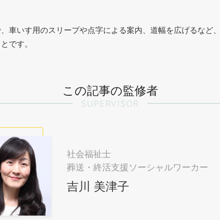
で、車いす用のスリープや点字による案内、道幅を広げるなど
ことです。
この記事の監修者
SUPERVISOR
社会福祉士
葬送・終活支援ソーシャルワーカー
吉川 美津子