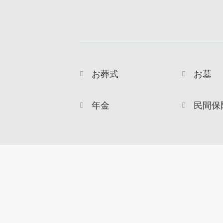
お葬式
お墓
年金
民間保