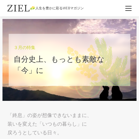
人生を豊かに彩るWEBマガジン
３月の特集
自分史上、もっとも素敵な
「今」に
「終息」の姿が想像できないままに、
装いを変えた「いつもの暮らし」に
戻ろうとしている日々。