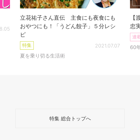
！
立花祐子さん直伝 主食にも夜食にも
【
おやつにも！「うどん餃子」５分レシ
忠
8.05
ピ
連
特集
2021.07.07
60
夏を乗り切る生活術
特集 総合トップへ