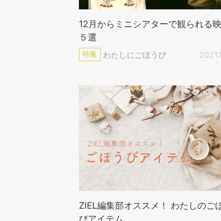
12月からミニシアターで観られる
５選
特集
わたしにごほうび
2021.
ZIEL編集部オススメ！ わたしのご
びアイテム