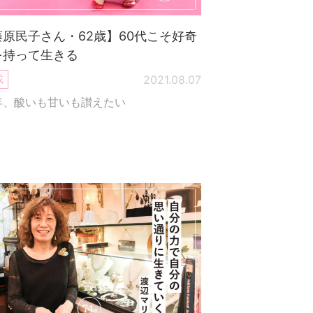
藤原民子さん・62歳】60代こそ好奇
を持って生きる
載
2021.08.07
年、酸いも甘いも讃えたい