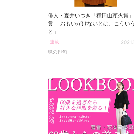
俳人・夏井いつき「種田山頭火賞」
賞 「おもいがけないとは、こうい
と」
連載
2021.
魂の俳句