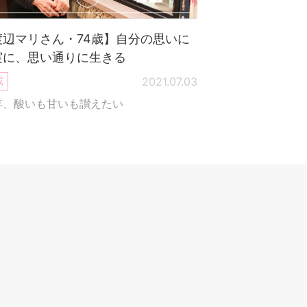
渡辺マリさん・74歳】自分の思いに
実に、思い通りに生きる
載
2021.07.03
年、酸いも甘いも讃えたい