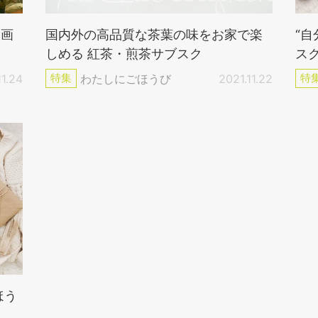
映画
国内外の高品質な茶葉の味をお家で楽
“
しめる 紅茶・煎茶サブスク
ス
11.24
特集
わたしにごほうび
2021.11.22
特
ほう