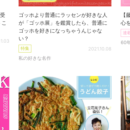
受
ゴッホより普通にラッセンが好きな人
【
うこ
が「ゴッホ展」を鑑賞したら、普通に
心
ゴッホを好きになっちゃうんじゃな
連
い？
11.03
60
特集
2021.10.08
私の好きな名作