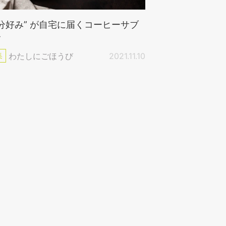
自分好み” が自宅に届くコーヒーサブ
ク
集
わたしにごほうび
2021.11.10