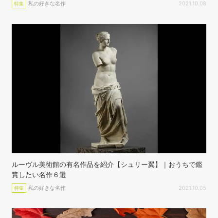
私の好きな名作
2021.10.08
特集
ルーヴル美術館の有名作品を紹介【シュリー翼】｜おうちで鑑
賞したい名作６選
私の好きな名作
2021.10.05
特集