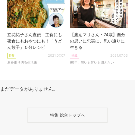
立花祐子さん直伝 主食にも
【渡辺マリさん・74歳】自分
夜食にもおやつにも！「うど
の思いに忠実に、思い通りに
ん餃子」５分レシピ
生きる
2021.07.07
2021.07.03
特集
連載
夏を乗り切る生活術
60年、酸いも甘いも讃えたい
まだデータがありません。
特集 総合トップへ