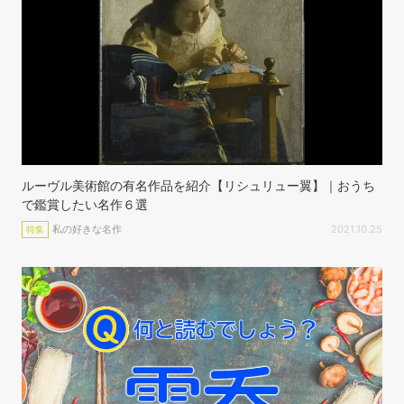
ルーヴル美術館の有名作品を紹介【リシュリュー翼】｜おうち
で鑑賞したい名作６選
私の好きな名作
2021.10.25
特集