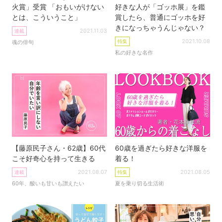
火賞」受賞 「おもいがけない
好きな人が「ゴッホ展」を鑑
とは、こういうこと」
賞したら、普通にゴッホを好
きになっちゃうんじゃない？
2021.11.03
連載
2021.10.08
特集
魂の俳句
私の好きな名作
【藤原民子さん・62歳】60代
60歳を過ぎたら好きな洋服を
こそ好奇心を持って生きる
着る！
2021.08.07
2021.08.05
連載
特集
60年、酸いも甘いも讃えたい
夏を乗り切る生活術