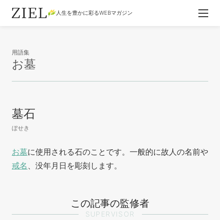
人生を豊かに彩るWEBマガジン
用語集
お墓
墓石
ぼせき
お墓
に使用される石のことです。一般的に故人の名前や
戒名
、没年月日を彫刻します。
この記事の監修者
SUPERVISOR