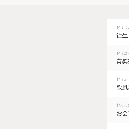
おうじ
往生
おうば
黄檗
おうふ
欧風
おえし
お会