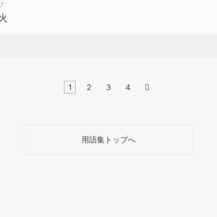
び
火
1
2
3
4

用語集トップへ