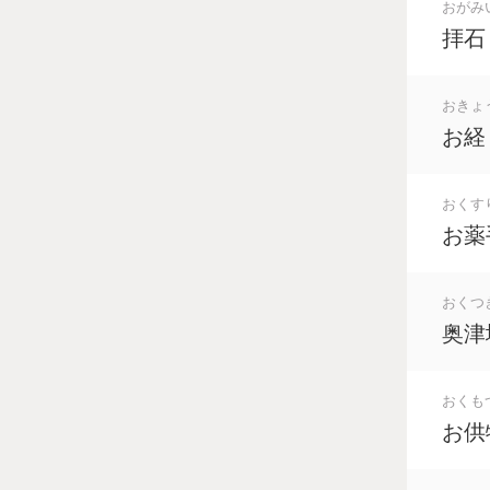
おがみ
拝石
おきょ
お経
おくす
お薬
おくつ
奥津
おくも
お供