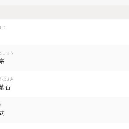
ょう
くしゅう
宗
うぼせき
墓石
き
式