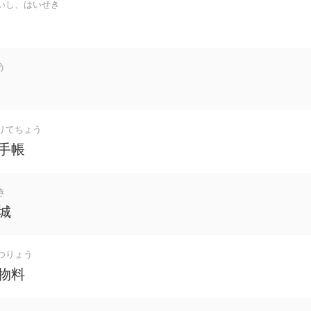
いし、はいせき
う
りてちょう
手帳
き
城
つりょう
物料