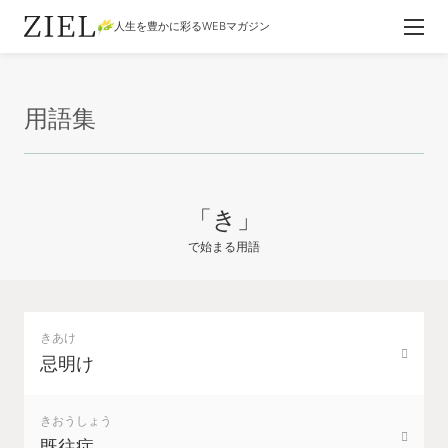
人生を豊かに彩るWEBマガジン
用語集
「き」
で始まる用語
きあけ
忌明け
きおうしょう
既往症