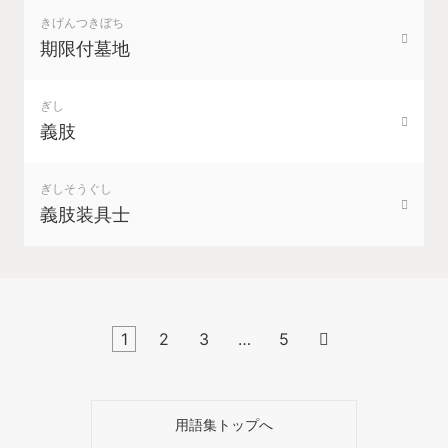
きげんつきぼち
期限付墓地
ぎし
義肢
ぎしそうぐし
義肢装具士
1
2
3
…
5

用語集トップへ