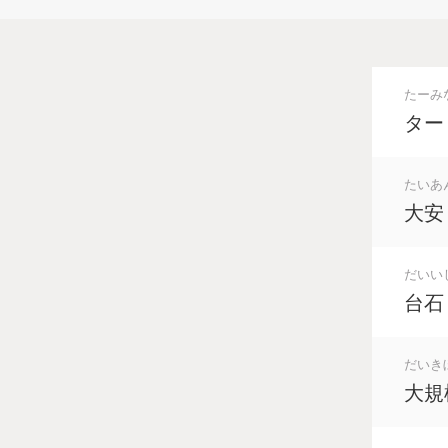
たーみ
ター
たいあ
大安
だいい
台石
だいき
大規