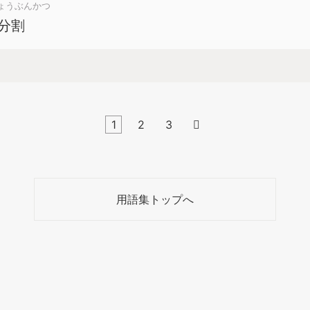
ょうぶんかつ
分割
1
2
3

用語集トップへ