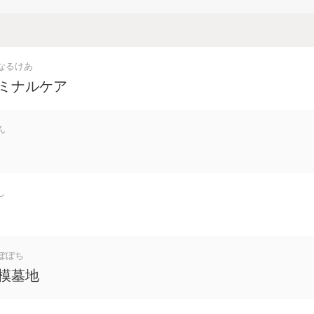
なるけあ
ミナルケア
ん
し
ぼぼち
模墓地