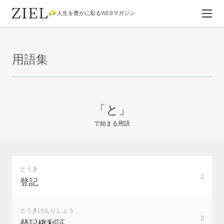
人生を豊かに彩るWEBマガジン
用語集
「と」
で始まる用語
とうき
登記
とうきけんりしょう
登記権利証