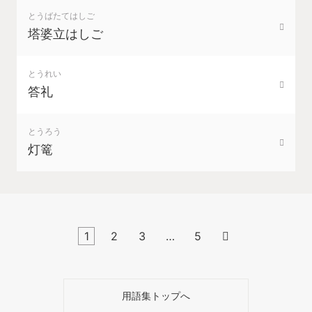
とうばたてはしご
塔婆立はしご
とうれい
答礼
とうろう
灯篭
1
2
3
…
5

用語集トップへ