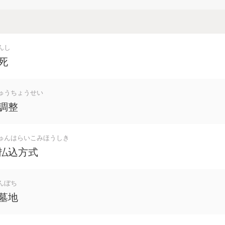
んし
死
ゅうちょうせい
調整
ゅんはらいこみほうしき
払込方式
んぼち
墓地