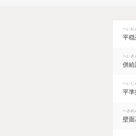
へいお
平穏
へいき
併給
へいじ
平準
へきめ
壁面