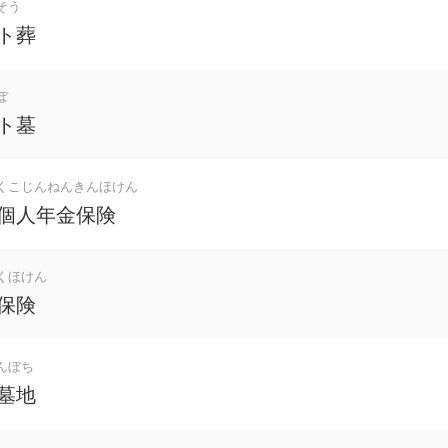
そう
ト葬
ぼ
ト墓
くこじんねんきんほけん
個人年金保険
くほけん
保険
んぼち
墓地