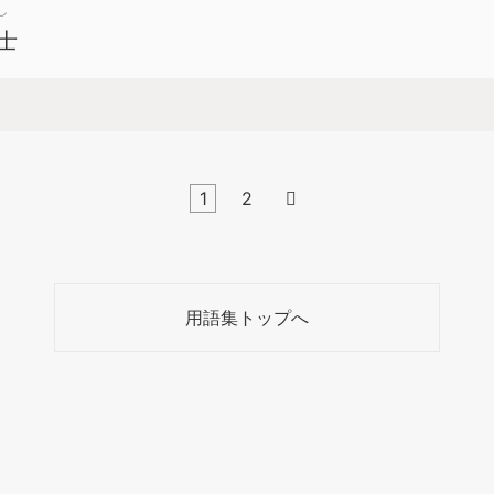
し
士
1
2

用語集トップへ