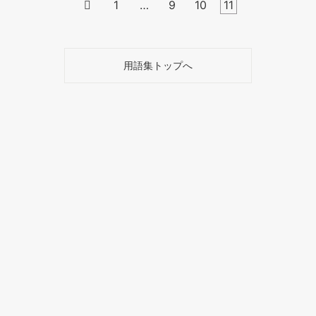

1
…
9
10
11
用語集トップへ