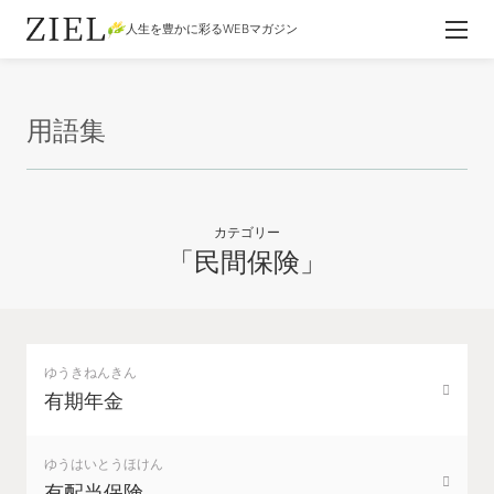
人生を豊かに彩るWEBマガジン
用語集
カテゴリー
「民間保険」
ゆうきねんきん
有期年金
ゆうはいとうほけん
有配当保険