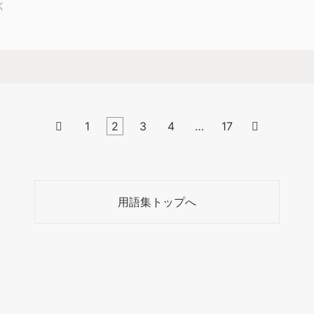
く

1
2
3
4
…
17

用語集トップへ