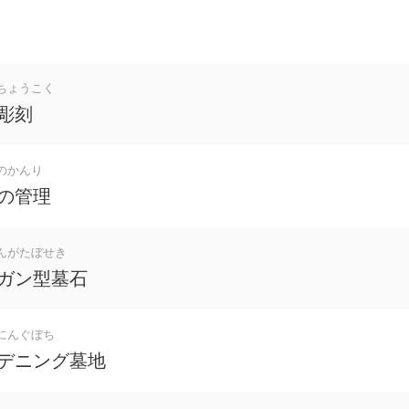
ちょうこく
彫刻
のかんり
の管理
んがたぼせき
ガン型墓石
にんぐぼち
デニング墓地