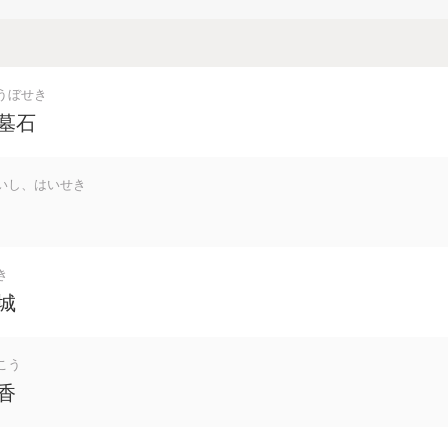
うぼせき
墓石
いし、はいせき
き
城
こう
香