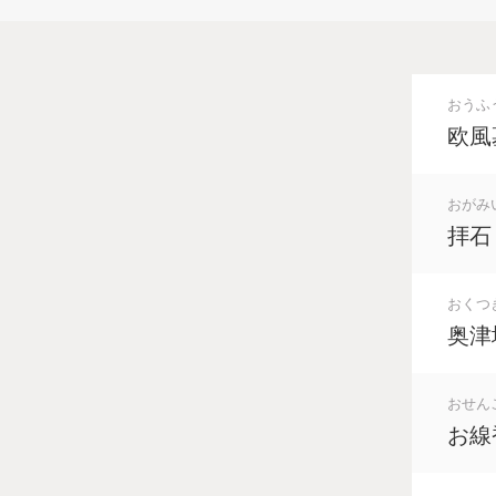
おうふ
欧風
おがみ
拝石
おくつ
奥津
おせん
お線