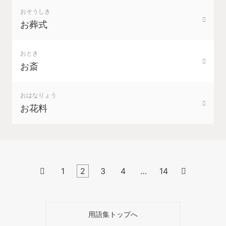
おそうしき
お葬式
おとき
お斎
おはなりょう
お花料

1
2
3
4
…
14

用語集トップへ