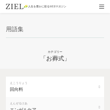
人生を豊かに彩るWEBマガジン
用語集
カテゴリー
「お葬式」
えこうりょう
回向料
えんぜるけあ
エンゼルケア