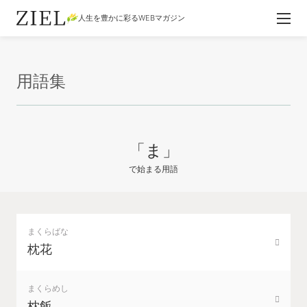
人生を豊かに彩るWEBマガジン
用語集
「ま」
で始まる用語
まくらばな
枕花
まくらめし
枕飯