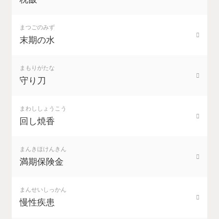
まつごのみず
末期の水
まもりがたな
守り刀
まわししょうこう
回し焼香
まんきほけんきん
満期保険金
まんせいしっかん
慢性疾患