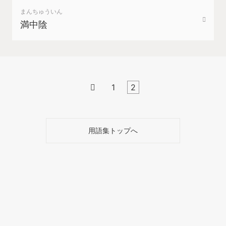
まんちゅういん
満中陰

1
2
用語集トップへ