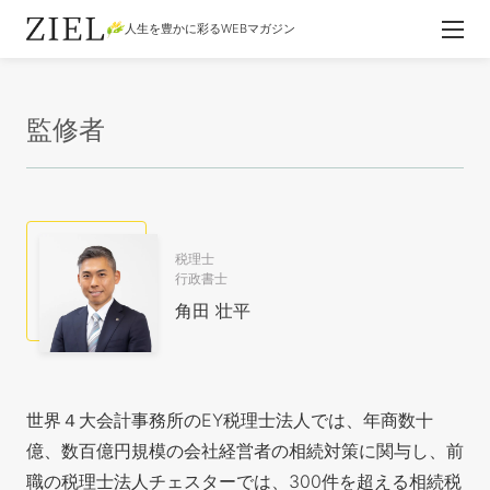
人生を豊かに彩るWEBマガジン
監修者
税理士
行政書士
角田 壮平
世界４大会計事務所のEY税理士法人では、年商数十
億、数百億円規模の会社経営者の相続対策に関与し、前
職の税理士法人チェスターでは、300件を超える相続税