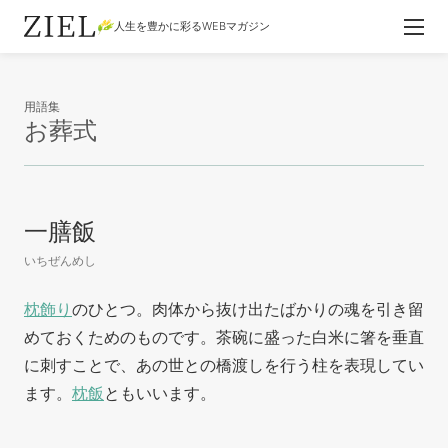
人生を豊かに彩るWEBマガジン
用語集
お葬式
一膳飯
いちぜんめし
枕飾り
のひとつ。肉体から抜け出たばかりの魂を引き留
めておくためのものです。茶碗に盛った白米に箸を垂直
に刺すことで、あの世との橋渡しを行う柱を表現してい
ます。
枕飯
ともいいます。