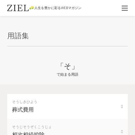
人生を豊かに彩るWEBマガジン
用語集
「そ」
で始まる用語
そうしきひよう
葬式費用
そうじそうぞくこうじょ
相次相続控除