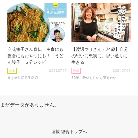
立花祐子さん直伝 主食にも
【渡辺マリさん・74歳】自分
夜食にもおやつにも！「うど
の思いに忠実に、思い通りに
ん餃子」５分レシピ
生きる
2021.07.07
2021.07.03
特集
連載
夏を乗り切る生活術
60年、酸いも甘いも讃えたい
まだデータがありません。
連載 総合トップへ