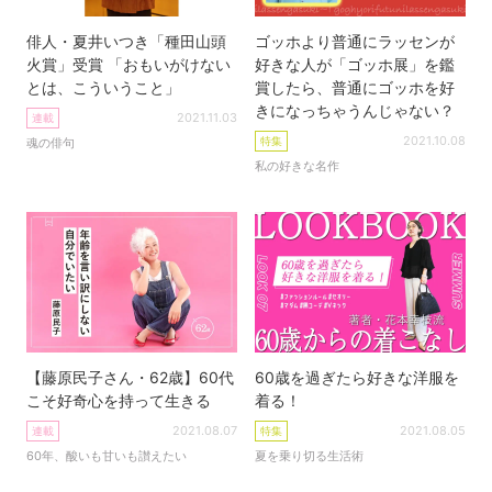
俳人・夏井いつき「種田山頭
ゴッホより普通にラッセンが
火賞」受賞 「おもいがけない
好きな人が「ゴッホ展」を鑑
とは、こういうこと」
賞したら、普通にゴッホを好
きになっちゃうんじゃない？
2021.11.03
連載
2021.10.08
特集
魂の俳句
私の好きな名作
【藤原民子さん・62歳】60代
60歳を過ぎたら好きな洋服を
こそ好奇心を持って生きる
着る！
2021.08.07
2021.08.05
連載
特集
60年、酸いも甘いも讃えたい
夏を乗り切る生活術