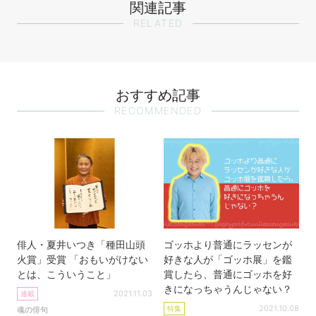
関連記事
RELATED
おすすめ記事
RECOMMENDED
俳人・夏井いつき「種田山頭
ゴッホより普通にラッセンが
火賞」受賞 「おもいがけない
好きな人が「ゴッホ展」を鑑
とは、こういうこと」
賞したら、普通にゴッホを好
きになっちゃうんじゃない？
2021.11.03
連載
2021.10.08
特集
魂の俳句