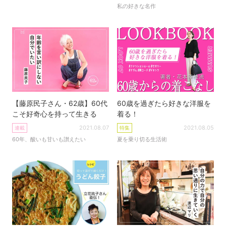
私の好きな名作
【藤原民子さん・62歳】60代
60歳を過ぎたら好きな洋服を
こそ好奇心を持って生きる
着る！
2021.08.07
2021.08.05
連載
特集
60年、酸いも甘いも讃えたい
夏を乗り切る生活術