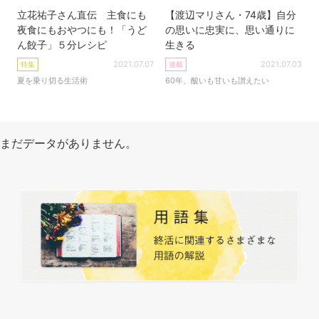
立花祐子さん直伝 主食にも
【渡辺マリさん・74歳】自分
夜食にもおやつにも！「うど
の思いに忠実に、思い通りに
ん餃子」５分レシピ
生きる
2021.07.07
2021.07.03
特集
連載
夏を乗り切る生活術
60年、酸いも甘いも讃えたい
まだデータがありません。