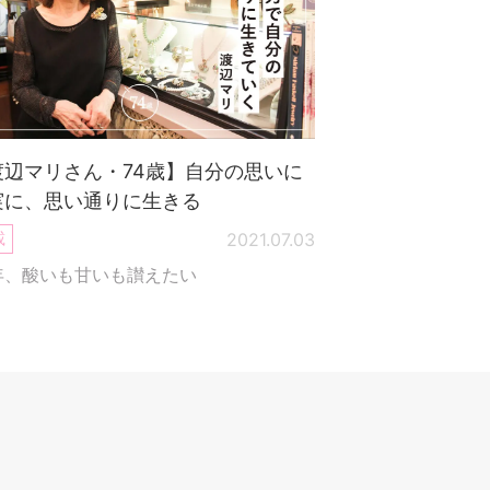
渡辺マリさん・74歳】自分の思いに
実に、思い通りに生きる
載
2021.07.03
年、酸いも甘いも讃えたい