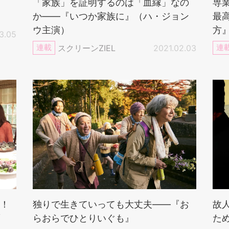
「家族」を証明するのは「血縁」なの
専
か——『いつか家族に』（ハ・ジョン
最
ウ主演）
方
3.05
連載
スクリーンZIEL
2021.02.03
連
！
独りで生きていっても大丈夫——『お
故
らおらでひとりいぐも』
た