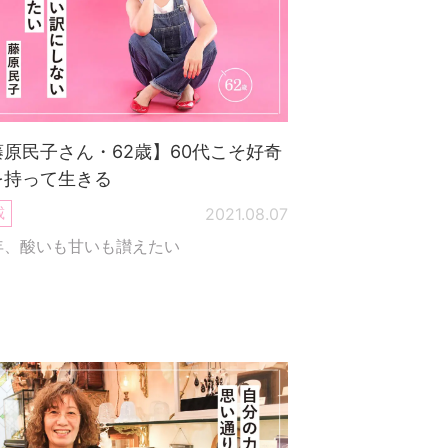
藤原民子さん・62歳】60代こそ好奇
を持って生きる
載
2021.08.07
年、酸いも甘いも讃えたい