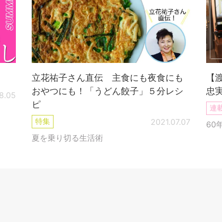
！
立花祐子さん直伝 主食にも夜食にも
【
おやつにも！「うどん餃子」５分レシ
忠
8.05
ピ
連
特集
2021.07.07
60
夏を乗り切る生活術