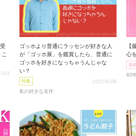
受
ゴッホより普通にラッセンが好きな人
【
うこ
が「ゴッホ展」を鑑賞したら、普通に
心
ゴッホを好きになっちゃうんじゃな
連
い？
11.03
60
特集
2021.10.08
私の好きな名作