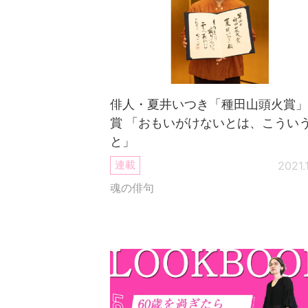
俳人・夏井いつき「種田山頭火賞」
賞 「おもいがけないとは、こうい
と」
連載
2021.
魂の俳句