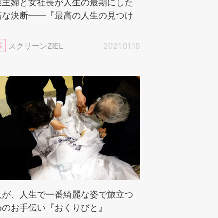
業主婦と女社長が人生の最期にした
高な決断——『最高の人生の見つけ
』
載
スクリーンZIEL
2021.01.18
人が、人生で一番綺麗な姿で旅立つ
めのお手伝い『おくりびと』