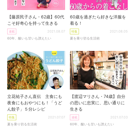
【藤原民子さん・62歳】60代
60歳を過ぎたら好きな洋服を
こそ好奇心を持って生きる
着る！
2021.08.07
2021.08.05
連載
特集
60年、酸いも甘いも讃えたい
夏を乗り切る生活術
立花祐子さん直伝 主食にも
【渡辺マリさん・74歳】自分
夜食にもおやつにも！「うど
の思いに忠実に、思い通りに
ん餃子」５分レシピ
生きる
2021.07.07
2021.07.03
特集
連載
夏を乗り切る生活術
60年、酸いも甘いも讃えたい