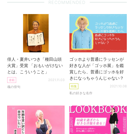
RECOMMENDED
俳人・夏井いつき「種田山頭
ゴッホより普通にラッセンが
火賞」受賞 「おもいがけない
好きな人が「ゴッホ展」を鑑
とは、こういうこと」
賞したら、普通にゴッホを好
きになっちゃうんじゃない？
2021.11.03
連載
2021.10.08
特集
魂の俳句
私の好きな名作