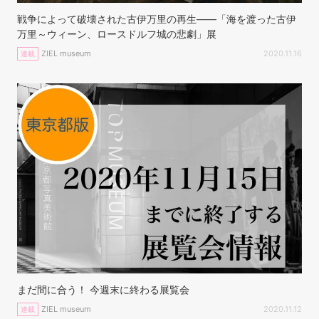
戦争によって破壊された古伊万里の再生――「海を渡った古伊
万里～ウィーン、ロースドルフ城の悲劇」展
ZIEL museum
2020.11.16
連載
まだ間に合う！ 今週末に終わる展覧会
ZIEL museum
2020.11.12
連載