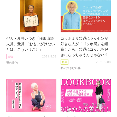
俳人・夏井いつき「種田山頭
ゴッホより普通にラッセンが
火賞」受賞 「おもいがけない
好きな人が「ゴッホ展」を鑑
とは、こういうこと」
賞したら、普通にゴッホを好
きになっちゃうんじゃない？
2021.11.03
連載
2021.10.08
特集
魂の俳句
私の好きな名作