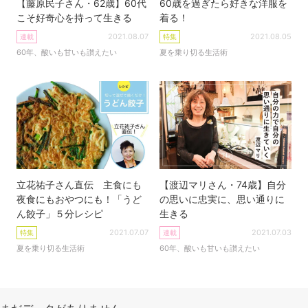
【藤原民子さん・62歳】60代
60歳を過ぎたら好きな洋服を
こそ好奇心を持って生きる
着る！
2021.08.07
2021.08.05
連載
特集
60年、酸いも甘いも讃えたい
夏を乗り切る生活術
立花祐子さん直伝 主食にも
【渡辺マリさん・74歳】自分
夜食にもおやつにも！「うど
の思いに忠実に、思い通りに
ん餃子」５分レシピ
生きる
2021.07.07
2021.07.03
特集
連載
夏を乗り切る生活術
60年、酸いも甘いも讃えたい