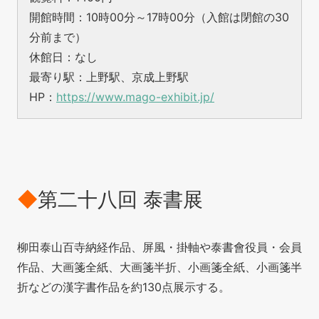
開館時間：10時00分～17時00分（入館は閉館の30
分前まで）
休館日：なし
最寄り駅：上野駅、京成上野駅
HP：
https://www.mago-exhibit.jp/
◆
第二十八回 泰書展
柳田泰山百寺納経作品、屏風・掛軸や泰書會役員・会員
作品、大画箋全紙、大画箋半折、小画箋全紙、小画箋半
折などの漢字書作品を約130点展示する。