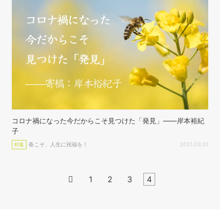
コロナ禍になった今だからこそ見つけた「発見」——岸本裕紀
子
春こそ、人生に祝福を！
2021.03.01
特集

1
2
3
4