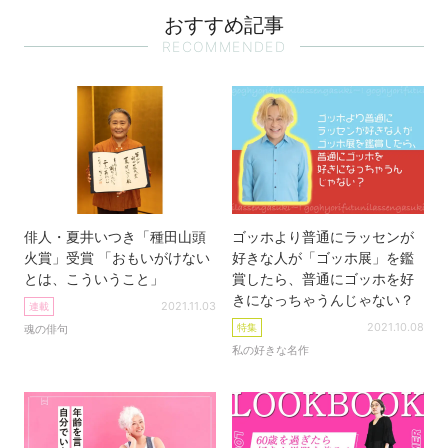
おすすめ記事
RECOMMENDED
俳人・夏井いつき「種田山頭
ゴッホより普通にラッセンが
火賞」受賞 「おもいがけない
好きな人が「ゴッホ展」を鑑
とは、こういうこと」
賞したら、普通にゴッホを好
きになっちゃうんじゃない？
2021.11.03
連載
2021.10.08
特集
魂の俳句
私の好きな名作