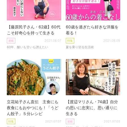
【藤原民子さん・62歳】60代
60歳を過ぎたら好きな洋服を
こそ好奇心を持って生きる
着る！
2021.08.07
2021.08.05
連載
特集
60年、酸いも甘いも讃えたい
夏を乗り切る生活術
立花祐子さん直伝 主食にも
【渡辺マリさん・74歳】自分
夜食にもおやつにも！「うど
の思いに忠実に、思い通りに
ん餃子」５分レシピ
生きる
2021.07.07
2021.07.03
特集
連載