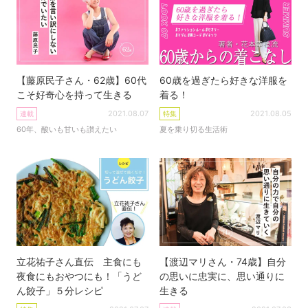
【藤原民子さん・62歳】60代
60歳を過ぎたら好きな洋服を
こそ好奇心を持って生きる
着る！
2021.08.07
2021.08.05
連載
特集
60年、酸いも甘いも讃えたい
夏を乗り切る生活術
立花祐子さん直伝 主食にも
【渡辺マリさん・74歳】自分
夜食にもおやつにも！「うど
の思いに忠実に、思い通りに
ん餃子」５分レシピ
生きる