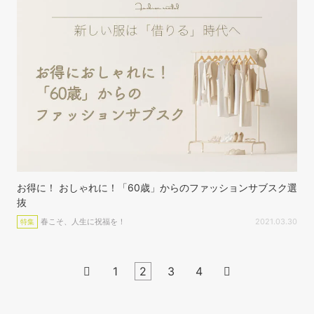
お得に！ おしゃれに！「60歳」からのファッションサブスク選
抜
春こそ、人生に祝福を！
2021.03.30
特集

1
2
3
4
