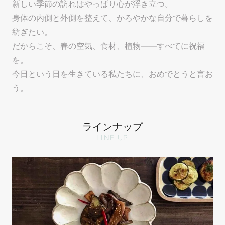
新しい季節の訪れはやっぱり心が浮き立つ。
身体の内側と外側を整えて、かろやかな自分で暮らしを
紡ぎたい。
だからこそ、春の空気、食材、植物——すべてに祝福
を。
今日という日を生きている私たちに、おめでとうと言お
う。
ラインナップ
LINE UP