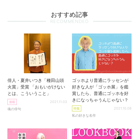
おすすめ記事
RECOMMENDED
俳人・夏井いつき「種田山頭
ゴッホより普通にラッセンが
火賞」受賞 「おもいがけない
好きな人が「ゴッホ展」を鑑
とは、こういうこと」
賞したら、普通にゴッホを好
きになっちゃうんじゃない？
2021.11.03
連載
2021.10.08
特集
魂の俳句
私の好きな名作