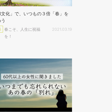
和文化」で、いつもの３倍「春」を
わう
集
春こそ、人生に祝福
2021.03.19
を！