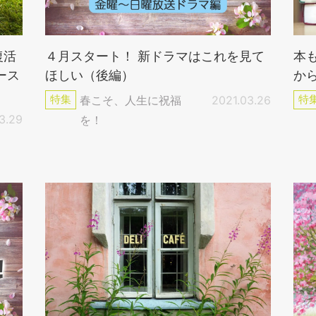
復活
４月スタート！ 新ドラマはこれを見て
本
ース
ほしい（後編）
か
特集
春こそ、人生に祝福
2021.03.26
特
3.29
を！