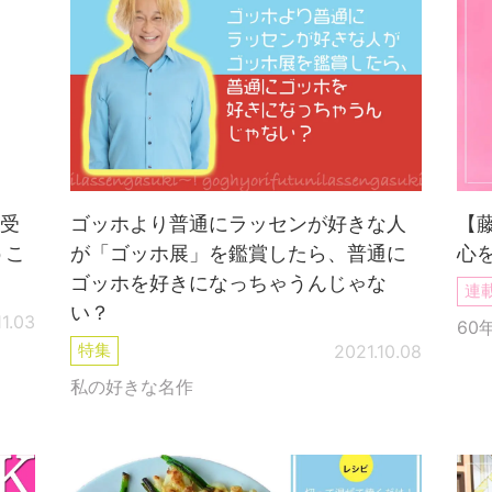
受
ゴッホより普通にラッセンが好きな人
【
うこ
が「ゴッホ展」を鑑賞したら、普通に
心
ゴッホを好きになっちゃうんじゃな
連
い？
11.03
60
特集
2021.10.08
私の好きな名作