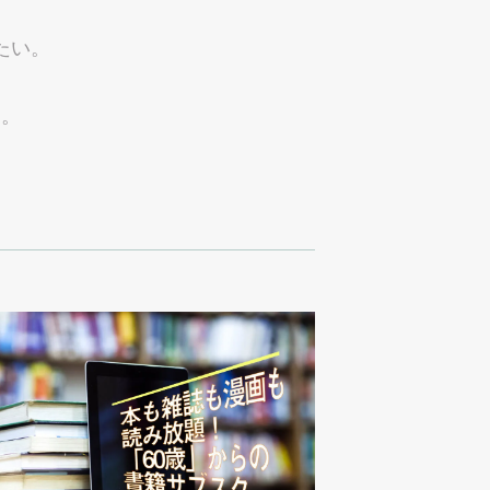
たい。
。
う。