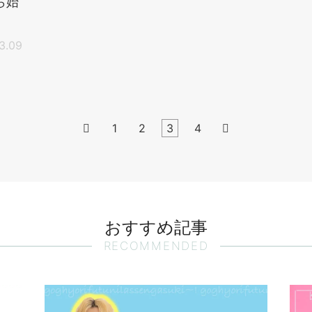
ら始
3.09

1
2
3
4

おすすめ記事
RECOMMENDED