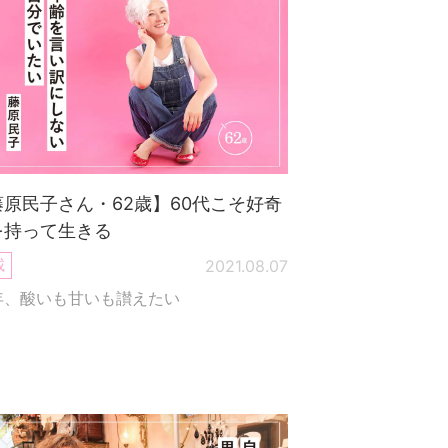
藤原民子さん・62歳】60代こそ好奇
を持って生きる
載
2021.08.07
年、酸いも甘いも讃えたい