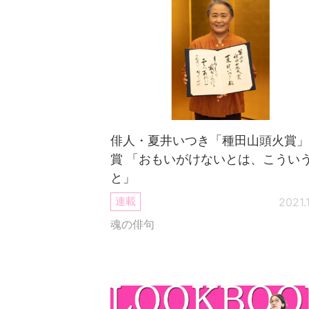
俳人・夏井いつき「種田山頭火賞」
賞 「おもいがけないとは、こうい
と」
連載
2021.
魂の俳句