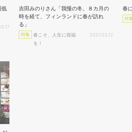
圏低
吉田みのりさん「我慢の冬。８カ月の
春
時を経て、フィンランドに春が訪れ
特
る」
03.17
特集
春こそ、人生に祝福
2021.03.12
を！