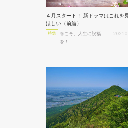
４月スタート！ 新ドラマはこれを
ほしい（前編）
特集
春こそ、人生に祝福
2021.0
を！