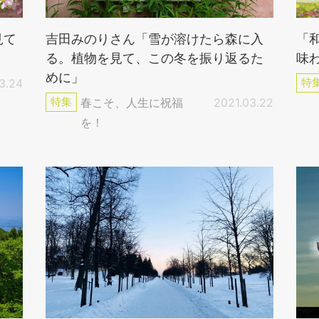
見て
吉田みのりさん「雪が溶けたら森に入
「
る。植物を見て、この冬を振り返るた
味
めに」
3.24
特
特集
春こそ、人生に祝福
2021.03.22
を！