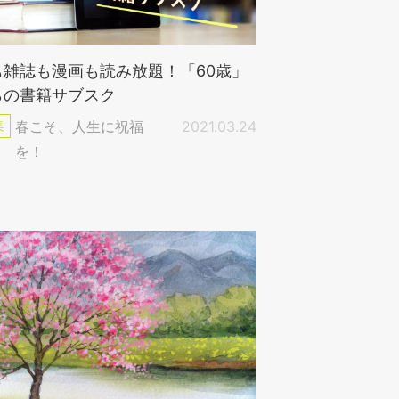
も雑誌も漫画も読み放題！「60歳」
らの書籍サブスク
集
春こそ、人生に祝福
2021.03.24
を！