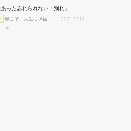
にあった忘れられない「別れ」
集
春こそ、人生に祝福
2021.03.10
を！