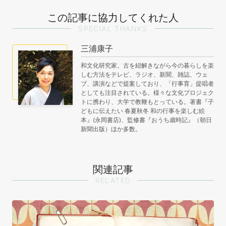
この記事に協力してくれた人
SPECIAL THANKS
三浦康子
和文化研究家。古を紐解きながら今の暮らしを楽
しむ方法をテレビ、ラジオ、新聞、雑誌、ウェ
ブ、講演などで提案しており、「行事育」提唱者
としても注目されている。様々な文化プロジェク
トに携わり、大学で教鞭もとっている。著書『子
どもに伝えたい 春夏秋冬 和の行事を楽しむ絵
本』(永岡書店)、監修書『おうち歳時記』（朝日
新聞出版）ほか多数。
関連記事
RELATED