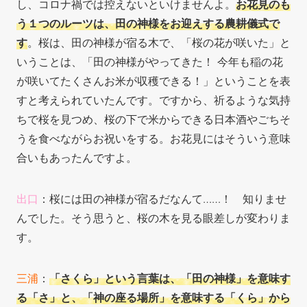
し、コロナ禍では控えないといけませんよ。
お花見のも
う１つのルーツは、田の神様をお迎えする農耕儀式で
す
。桜は、田の神様が宿る木で、「桜の花が咲いた」と
いうことは、「田の神様がやってきた！ 今年も稲の花
が咲いてたくさんお米が収穫できる！」ということを表
すと考えられていたんです。ですから、祈るような気持
ちで桜を見つめ、桜の下で米からできる日本酒やごちそ
うを食べながらお祝いをする。お花見にはそういう意味
合いもあったんですよ。
出口
：桜には田の神様が宿るだなんて……！ 知りませ
んでした。そう思うと、桜の木を見る眼差しが変わりま
す。
三浦
：
「さくら」という言葉は、「田の神様」を意味す
る「さ」と、「神の座る場所」を意味する「くら」から