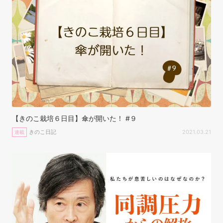
【きのこ栽培６日目】傘が開いた！ #９
きのこ日記
2021.03.21
連載