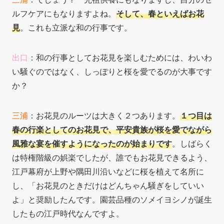
ルフケアにもなりますよね。
そして、春といえばお花
見
。これも立派な和の行事です。
出口
：和の行事としてお花見を楽しむためには、わいわ
い騒ぐのではなく、しっぽりと桜を愛でるのが大事です
か？
三浦
：お花見のルーツは大きく２つあります。
１つ目は
春の行楽としてのお花見で、平安貴族が桜を愛でながら
風雅な宴を催すようになったのが始まりです
。しばらく
は特権階級の娯楽でしたが、誰でもお花見できるよう、
江戸幕府が上野や隅田川沿いなどに桜を植えて名所に
し、「お花見のときだけはどんちゃん騒ぎをしていい
よ」と奨励したんです。園芸品種のソメイヨシノが誕生
したもの江戸時代なんですよ。