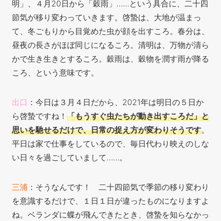
明」、４月20日から「穀雨」……と
いう具合に、二十四
節気が移り変わっていきます。啓蟄は、大地が温まっ
て、冬ごもりから目覚めた虫が顔を出すころ。春分は、
昼夜の長さがほぼ同じになるころ。清明は、万物が清ら
かで生き生きとするころ。穀雨は、穀物を潤す雨が降る
ころ、という意味です。
出口
：今日は３月４日だから、2021年は明日の５日か
ら啓蟄ですね！
「もうすぐ虫たちが動き出すころだ」と
思いを馳せるだけで、日常の捉え方が変わりそうです
。
平日は家で仕事をしているので、毎日代わり映えのしな
い日々を過ごしてい
まして……。
三浦
：そうなんです！ 二十四節気で季節の移り変わり
を意識するだけで、１日１日が違ったものになりますよ
ね。ベランダに蝶が飛んできたとき、啓蟄を知らなかっ