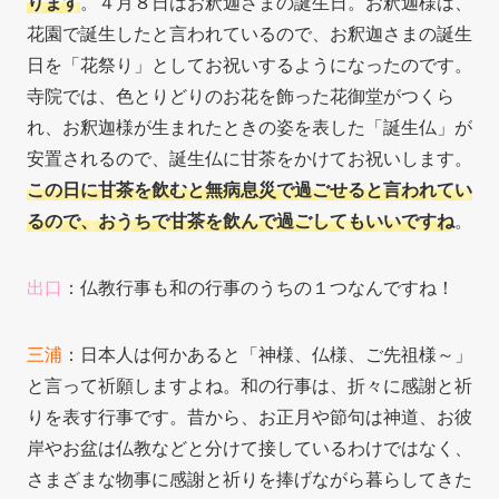
ります
。４月８日はお釈迦さまの誕生日。お釈迦様は、
花園で誕生したと言われているので、お釈迦さまの誕生
日を「花祭り」としてお祝いするようになったのです。
寺院では、色とりどりのお花を飾った花御堂がつくら
れ、お釈迦様が生まれたときの姿を表した「誕生仏」が
安置されるので、誕生仏に甘茶をかけてお祝いします。
この日に甘茶を飲むと無病息災で過ごせると言われてい
るので、おうちで甘茶を飲んで過ごしてもいいですね
。
出口
：仏教行事も和の行事のうちの１つなんですね！
三浦
：日本人は何かあると「神様、仏様、ご先祖様～」
と言って祈願しますよね。和の行事は、折々に感謝と祈
りを表す行事です。昔から、お正月や節句は神道、お彼
岸やお盆は仏教などと分けて接しているわけではなく、
さまざまな物事に感謝と祈りを捧げながら暮らしてきた