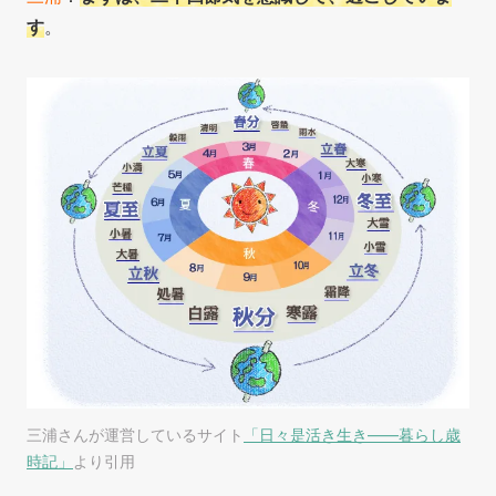
す
。
三浦さんが運営しているサイト
「日々是活き生き——暮らし歳
時記」
より引用