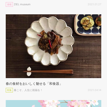
ZIEL museum
2021.01.27
連載
春の食材をおいしく魅せる「和食器」
春こそ、人生に祝福を！
2021.04.14
特集