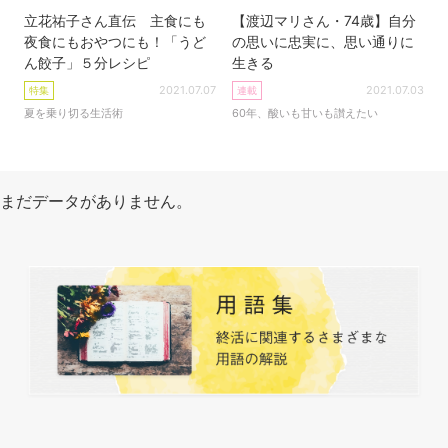
立花祐子さん直伝 主食にも
【渡辺マリさん・74歳】自分
夜食にもおやつにも！「うど
の思いに忠実に、思い通りに
ん餃子」５分レシピ
生きる
2021.07.07
2021.07.03
特集
連載
夏を乗り切る生活術
60年、酸いも甘いも讃えたい
まだデータがありません。