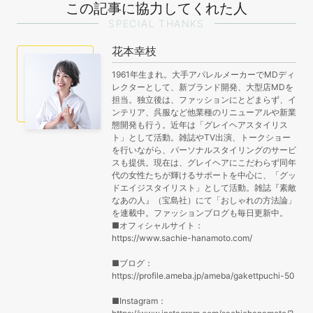
この記事に協力してくれた人
SPECIAL THANKS
花本幸枝
1961年生まれ。大手アパレルメーカーでMDディ
レクターとして、新ブランド開発、大型店MDを
担当。独立後は、ファッションにとどまらず、イ
ンテリア、呉服など他業種のリニューアルや新業
態開発も行う。近年は「グレイヘアスタイリス
ト」として活動。雑誌やTV出演、トークショー
を行いながら、パーソナルスタイリングのサービ
スも提供。現在は、グレイヘアにこだわらず同年
代の女性たちが輝けるサポートを中心に、「グッ
ドエイジスタイリスト」として活動。雑誌『素敵
なあの人』（宝島社）にて「おしゃれの方法論」
を連載中。ファッションブログも毎日更新中。
■オフィシャルサイト：
https://www.sachie-hanamoto.com/
■ブログ：
https://profile.ameba.jp/ameba/gakettpuchi-50
■Instagram：