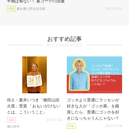
半袖は着ない！ 夏コーデの流儀
夏を乗り切る生活術
2021.07.30
特集
おすすめ記事
RECOMMENDED
俳人・夏井いつき「種田山頭
ゴッホより普通にラッセンが
火賞」受賞 「おもいがけない
好きな人が「ゴッホ展」を鑑
とは、こういうこと」
賞したら、普通にゴッホを好
きになっちゃうんじゃない？
2021.11.03
連載
2021.10.08
特集
魂の俳句