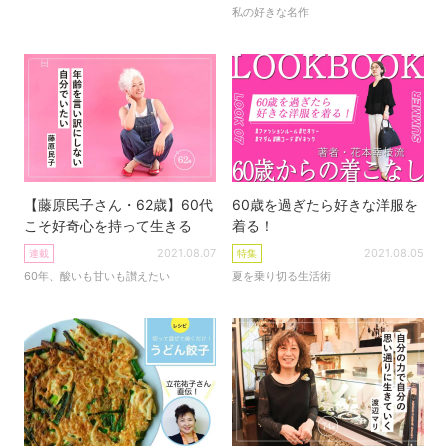
私の好きな名作
【藤原民子さん・62歳】60代
60歳を過ぎたら好きな洋服を
こそ好奇心を持って生きる
着る！
2021.08.07
2021.08.05
連載
特集
60年、酸いも甘いも讃えたい
夏を乗り切る生活術