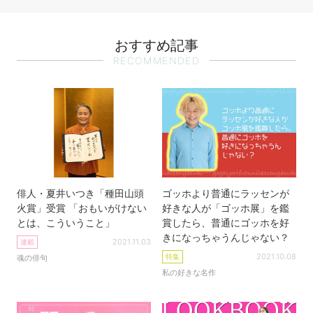
おすすめ記事
RECOMMENDED
俳人・夏井いつき「種田山頭
ゴッホより普通にラッセンが
火賞」受賞 「おもいがけない
好きな人が「ゴッホ展」を鑑
とは、こういうこと」
賞したら、普通にゴッホを好
きになっちゃうんじゃない？
2021.11.03
連載
2021.10.08
特集
魂の俳句
私の好きな名作