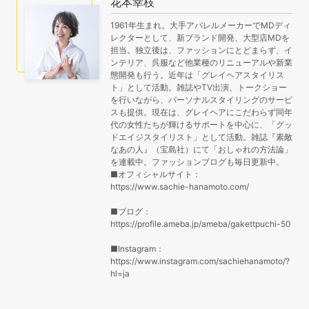
花本幸枝
1961年生まれ。大手アパレルメーカーでMDディ
レクターとして、新ブランド開発、大型店MDを
担当。独立後は、ファッションにとどまらず、イ
ンテリア、呉服など他業種のリニューアルや新業
態開発も行う。近年は「グレイヘアスタイリス
ト」として活動。雑誌やTV出演、トークショー
を行いながら、パーソナルスタイリングのサービ
スも提供。現在は、グレイヘアにこだわらず同年
代の女性たちが輝けるサポートを中心に、「グッ
ドエイジスタイリスト」として活動。雑誌『素敵
なあの人』（宝島社）にて「おしゃれの方法論」
を連載中。ファッションブログも毎日更新中。
■オフィシャルサイト：
https://www.sachie-hanamoto.com/
■ブログ：
https://profile.ameba.jp/ameba/gakettpuchi-50
■Instagram：
https://www.instagram.com/sachiehanamoto/?
hl=ja