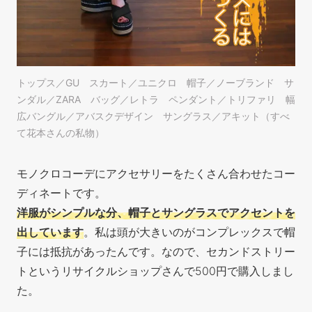
トップス／GU スカート／ユニクロ 帽子／ノーブランド サ
ンダル／ZARA バッグ／レトラ ペンダント／トリファリ 幅
広バングル／アバスクデザイン サングラス／アキット（すべ
て花本さんの私物）
モノクロコーデにアクセサリーをたくさん合わせたコー
ディネートです。
洋服がシンプルな分、帽子とサングラスでアクセントを
出しています
。私は頭が大きいのがコンプレックスで帽
子には抵抗があったんです。なので、セカンドストリー
トというリサイクルショップさんで500円で購入しまし
た。