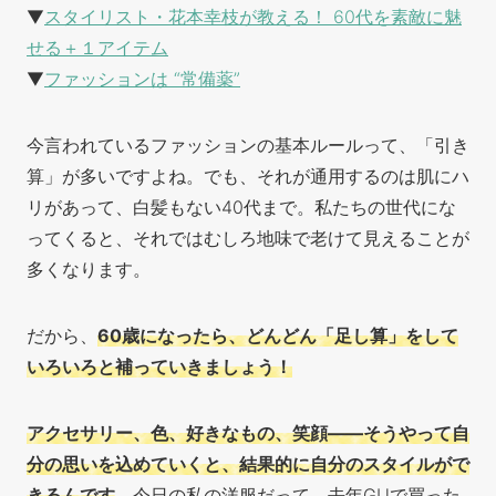
▼
スタイリスト・花本幸枝が教える！ 60代を素敵に魅
せる＋１アイテム
▼
ファッションは “常備薬”
今言われているファッションの基本ルールって、「引き
算」が多いですよね。でも、それが通用するのは肌にハ
リがあって、白髪もない40代まで。私たちの世代にな
ってくると、それではむしろ地味で老けて見えることが
多くなります。
だから、
60歳になったら、どんどん「足し算」をして
いろいろと補っていきましょう！
アクセサリー、色、好きなもの、笑顔——そうやって自
分の思いを込めていくと、結果的に自分のスタイルがで
きるんです
。今日の私の洋服だって、去年GUで買った