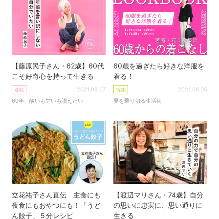
【藤原民子さん・62歳】60代
60歳を過ぎたら好きな洋服を
こそ好奇心を持って生きる
着る！
2021.08.07
2021.08.05
連載
特集
60年、酸いも甘いも讃えたい
夏を乗り切る生活術
立花祐子さん直伝 主食にも
【渡辺マリさん・74歳】自分
夜食にもおやつにも！「うど
の思いに忠実に、思い通りに
ん餃子」５分レシピ
生きる