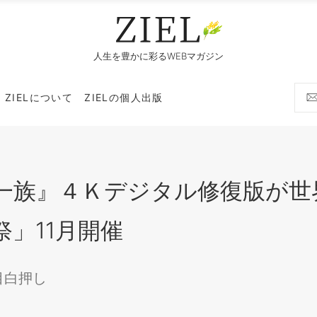
人生を豊かに彩るWEBマガジン
ZIELについて
ZIELの個人出版
一族』４Ｋデジタル修復版が世
」11月開催
目白押し