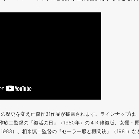
の歴史を変えた傑作31作品が披露されます。ラインナップは、
作欣二監督の『復活の日』（1980年）の４Ｋ修復版、女優・
1983）、相米慎二監督の『セーラー服と機関銃』（1981）な