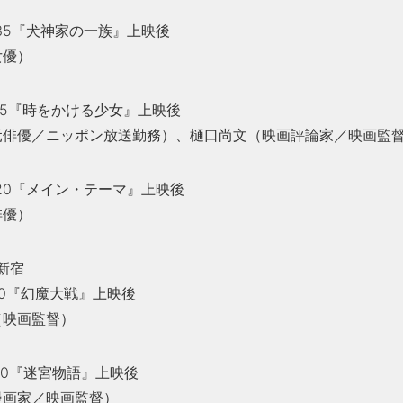
2:35『犬神家の一族』上映後
女優）
:15『時をかける少女』上映後
元俳優／ニッポン放送勤務）、樋口尚文（映画評論家／映画監
8:20『メイン・テーマ』上映後
俳優）
新宿
:00『幻魔大戦』上映後
（映画監督）
:00『迷宮物語』上映後
漫画家／映画監督）