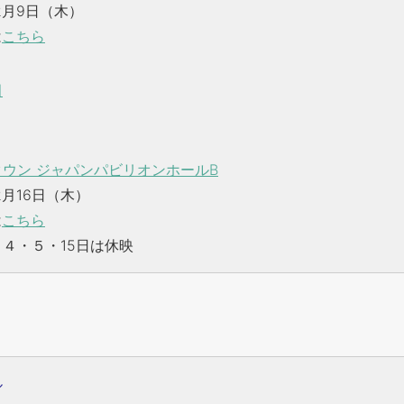
12月9日（木）
は
こちら
田
ウン ジャパンパビリオンホールB
2月16日（木）
は
こちら
2月４・５・15日は休映
ル