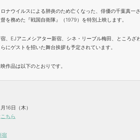
コロナウイルスによる肺炎のため亡くなった、俳優の千葉真一
督を務めた『戦国自衛隊』（1979）を特別上映します。
宿、EJアニメシアター新宿、シネ・リーブル梅田、ところざわ
さらにゲストを招いた舞台挨拶も予定されています。
上映作品は以下のとおりです。
2月16日（木）
は
こちら
新宿