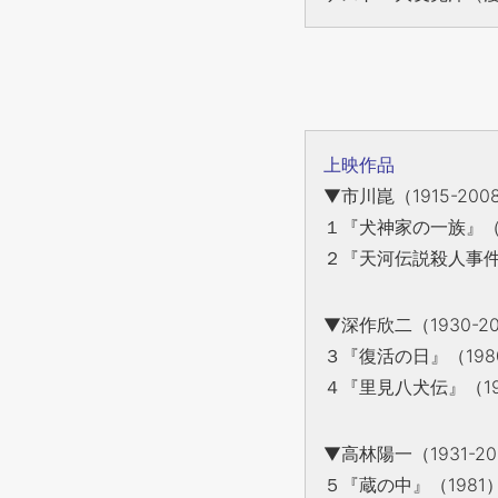
上映作品
▼市川崑（1915-200
１『犬神家の一族』（1
２『天河伝説殺人事件』
▼深作欣二（1930-2
３『復活の日』（198
４『里見八犬伝』（19
▼高林陽一（1931-20
５『蔵の中』（1981