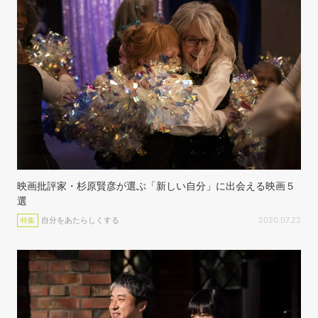
映画批評家・杉原賢彦が選ぶ「新しい自分」に出会える映画５
選
自分をあたらしくする
2020.07.22
特集