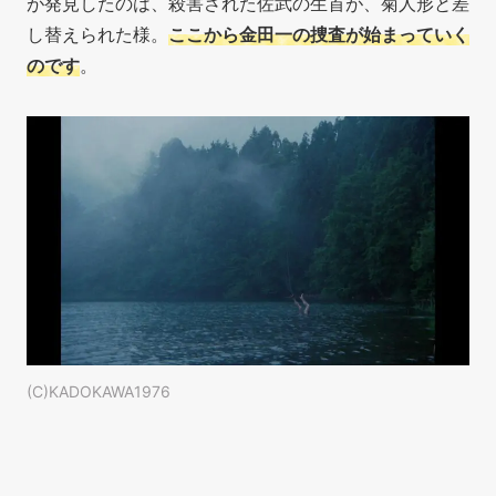
が発見したのは、殺害された佐武の生首が、菊人形と差
し替えられた様。
ここから金田一の捜査が始まっていく
のです
。
(C)KADOKAWA1976