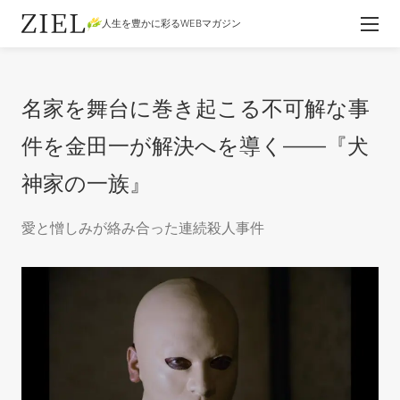
人生を豊かに彩るWEBマガジン
名家を舞台に巻き起こる不可解な事
件を金田一が解決へを導く――『犬
神家の一族』
愛と憎しみが絡み合った連続殺人事件