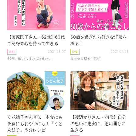
【藤原民子さん・62歳】60代
60歳を過ぎたら好きな洋服を
こそ好奇心を持って生きる
着る！
2021.08.07
2021.08.05
連載
特集
60年、酸いも甘いも讃えたい
夏を乗り切る生活術
立花祐子さん直伝 主食にも
【渡辺マリさん・74歳】自分
夜食にもおやつにも！「うど
の思いに忠実に、思い通りに
ん餃子」５分レシピ
生きる