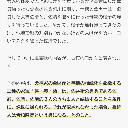
恩人の孫娘で犬神家に身を寄せている野々宮珠世らが全
員揃ったら公表される約束に則り、一族と金田一は、復
員した犬神佐清と、佐清を迎えに行った母親の松子の帰
りを待っていました。やがて、松子が連れ帰ってきたの
は、戦地で顔の判別もつかないほどの大けがを負い、白
いマスクを被った佐清でした。
そしてついに遺言状の内容が、古舘の口から公表されま
す。
その内容は、
犬神家の全財産と事業の相続権を象徴する
三種の家宝「斧・琴・菊」は、佐兵衛の男孫である佐
武、佐智、佐清の３人のうち１人と結婚することを条件
に、珠世に譲られる。それが成されなかった場合、相続
人は青沼静馬という男になる、とのこと
。