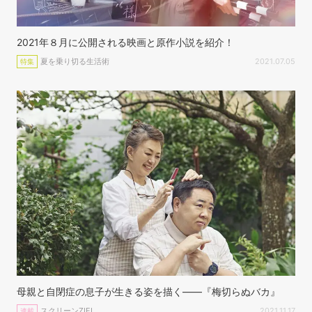
2021年８月に公開される映画と原作小説を紹介！
夏を乗り切る生活術
2021.07.05
特集
母親と自閉症の息子が生きる姿を描く——『梅切らぬバカ』
スクリーンZIEL
2021.11.17
連載