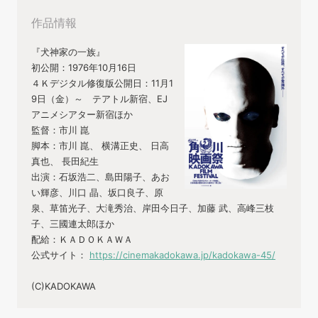
作品情報
『犬神家の一族』
初公開：1976年10月16日
４Ｋデジタル修復版公開日：11月1
9日（金）～ テアトル新宿、EJ
アニメシアター新宿ほか
監督：市川 崑
脚本：市川 崑、 横溝正史、 日高
真也、 長田紀生
出演：石坂浩二、島田陽子、あお
い輝彦、川口 晶、坂口良子、原
泉、草笛光子、大滝秀治、岸田今日子、加藤 武、高峰三枝
子、三國連太郎ほか
配給：ＫＡＤＯＫＡＷＡ
公式サイト：
https://cinemakadokawa.jp/kadokawa-45/
(C)KADOKAWA