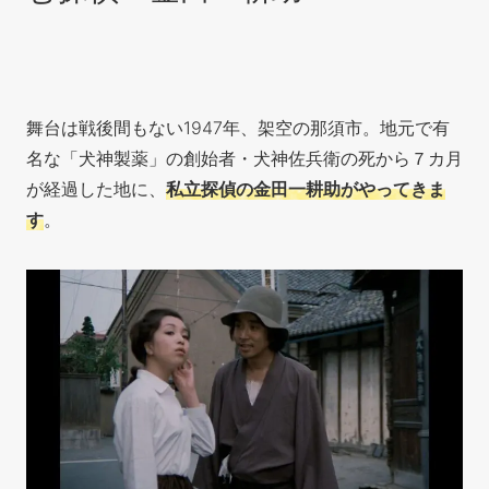
舞台は戦後間もない1947年、架空の那須市。地元で有
名な「犬神製薬」の創始者・犬神佐兵衛の死から７カ月
が経過した地に、
私立探偵の金田一耕助がやってきま
す
。