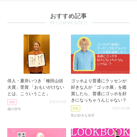
おすすめ記事
RECOMMENDED
俳人・夏井いつき「種田山頭
ゴッホより普通にラッセンが
火賞」受賞 「おもいがけない
好きな人が「ゴッホ展」を鑑
とは、こういうこと」
賞したら、普通にゴッホを好
きになっちゃうんじゃない？
2021.11.03
連載
2021.10.08
特集
魂の俳句
私の好きな名作