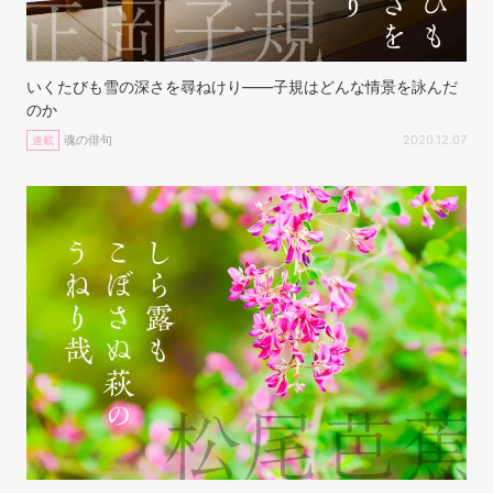
いくたびも雪の深さを尋ねけり——子規はどんな情景を詠んだ
のか
魂の俳句
2020.12.07
連載