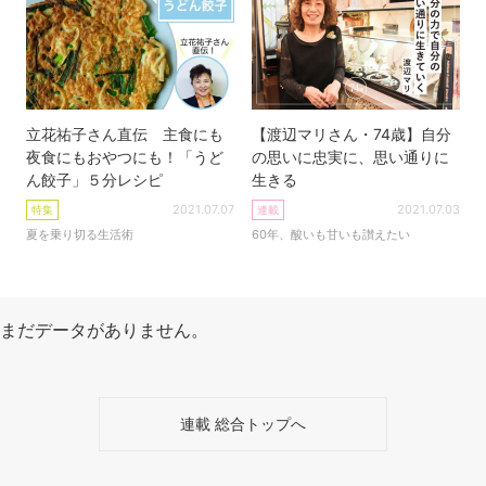
立花祐子さん直伝 主食にも
【渡辺マリさん・74歳】自分
夜食にもおやつにも！「うど
の思いに忠実に、思い通りに
ん餃子」５分レシピ
生きる
2021.07.07
2021.07.03
特集
連載
夏を乗り切る生活術
60年、酸いも甘いも讃えたい
まだデータがありません。
連載 総合トップへ