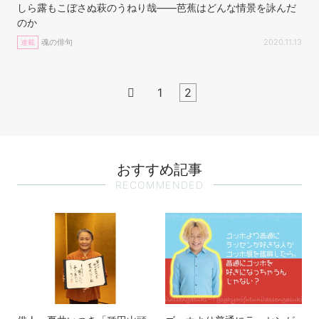
しら露もこぼさぬ萩のうねり哉——芭蕉はどんな情景を詠んだ
のか
魂の俳句
2020.11.13
連載

1
2
おすすめ記事
RECOMMENDED