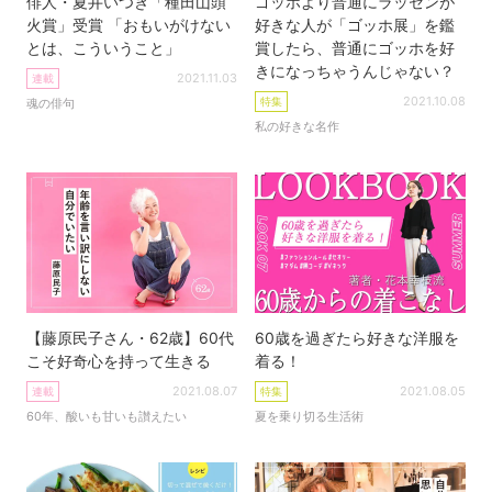
俳人・夏井いつき「種田山頭
ゴッホより普通にラッセンが
火賞」受賞 「おもいがけない
好きな人が「ゴッホ展」を鑑
とは、こういうこと」
賞したら、普通にゴッホを好
きになっちゃうんじゃない？
2021.11.03
連載
2021.10.08
特集
魂の俳句
私の好きな名作
【藤原民子さん・62歳】60代
60歳を過ぎたら好きな洋服を
こそ好奇心を持って生きる
着る！
2021.08.07
2021.08.05
連載
特集
60年、酸いも甘いも讃えたい
夏を乗り切る生活術