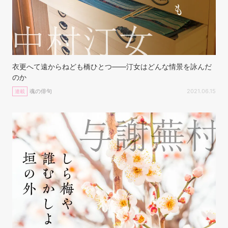
衣更へて遠からねども橋ひとつ——汀女はどんな情景を詠んだ
のか
魂の俳句
2021.06.15
連載