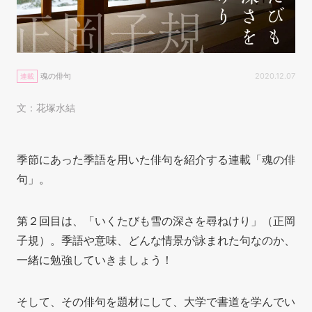
魂の俳句
2020.12.07
連載
文：花塚水結
季節にあった季語を用いた俳句を紹介する連載「魂の俳
句」。
第２回目は、「いくたびも雪の深さを尋ねけり」（正岡
子規）。季語や意味、どんな情景が詠まれた句なのか、
一緒に勉強していきましょう！
そして、その俳句を題材にして、大学で書道を学んでい