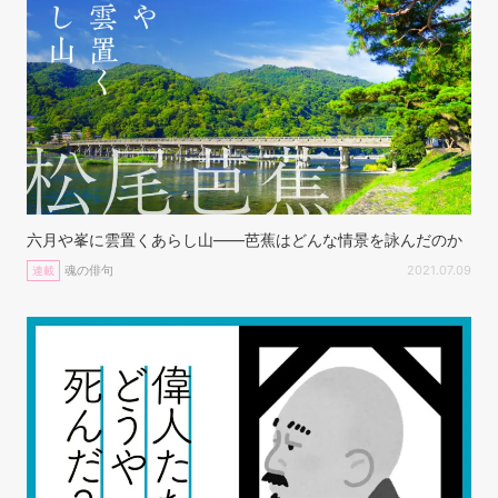
六月や峯に雲置くあらし山——芭蕉はどんな情景を詠んだのか
魂の俳句
2021.07.09
連載