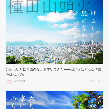
けふもいちにち風のなかを歩いてきた——山頭火はどんな情景
を詠んだのか
魂の俳句
2021.04.20
連載