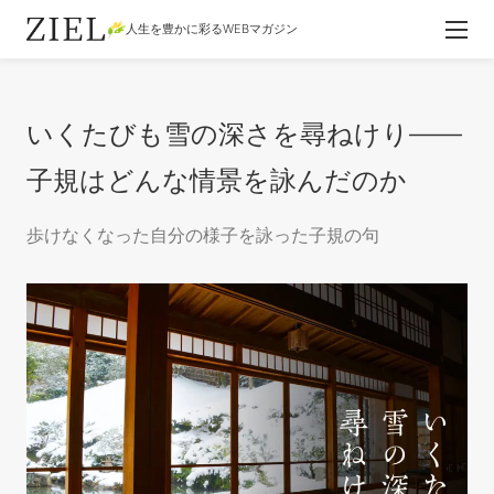
人生を豊かに彩るWEBマガジン
いくたびも雪の深さを尋ねけり——
子規はどんな情景を詠んだのか
歩けなくなった自分の様子を詠った子規の句