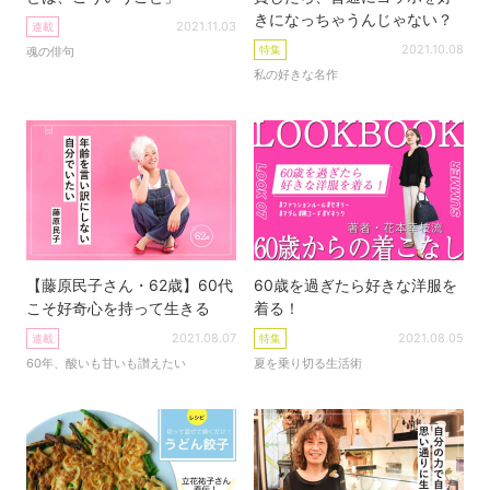
きになっちゃうんじゃない？
2021.11.03
連載
2021.10.08
特集
魂の俳句
私の好きな名作
【藤原民子さん・62歳】60代
60歳を過ぎたら好きな洋服を
こそ好奇心を持って生きる
着る！
2021.08.07
2021.08.05
連載
特集
60年、酸いも甘いも讃えたい
夏を乗り切る生活術