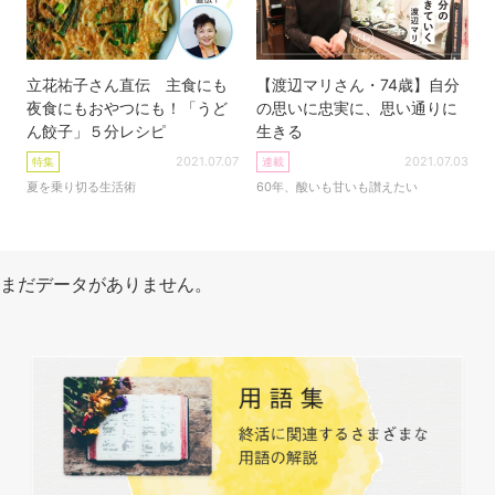
立花祐子さん直伝 主食にも
【渡辺マリさん・74歳】自分
夜食にもおやつにも！「うど
の思いに忠実に、思い通りに
ん餃子」５分レシピ
生きる
2021.07.07
2021.07.03
特集
連載
夏を乗り切る生活術
60年、酸いも甘いも讃えたい
まだデータがありません。