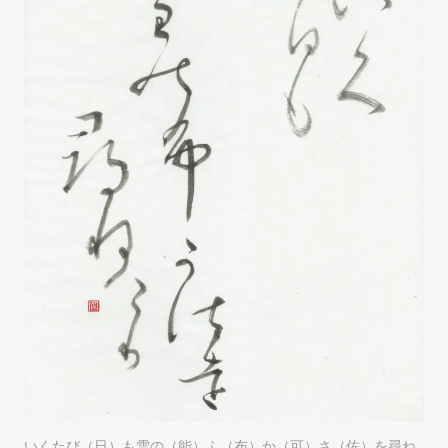
いくたび（日）も雪の（能）ふ（布）か（可）さ（佐）を尋ね