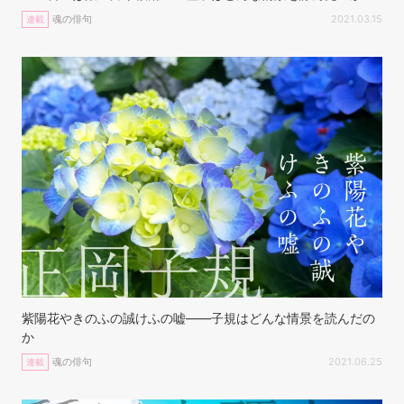
魂の俳句
2021.03.15
連載
紫陽花やきのふの誠けふの嘘——子規はどんな情景を読んだの
か
魂の俳句
2021.06.25
連載