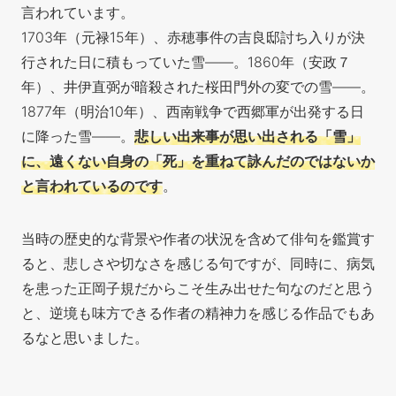
言われています。
1703年（元禄15年）、赤穂事件の吉良邸討ち入りが決
行された日に積もっていた雪―—。1860年（安政７
年）、井伊直弼が暗殺された桜田門外の変での雪——。
1877年（明治10年）、西南戦争で西郷軍が出発する日
に降った雪——。
悲しい出来事が思い出される「雪」
に、遠くない自身の「死」を重ねて詠んだのではないか
と言われているのです
。
当時の歴史的な背景や作者の状況を含めて俳句を鑑賞す
ると、悲しさや切なさを感じる句ですが、同時に、病気
を患った正岡子規だからこそ生み出せた句なのだと思う
と、逆境も味方できる作者の精神力を感じる作品でもあ
るなと思いました。