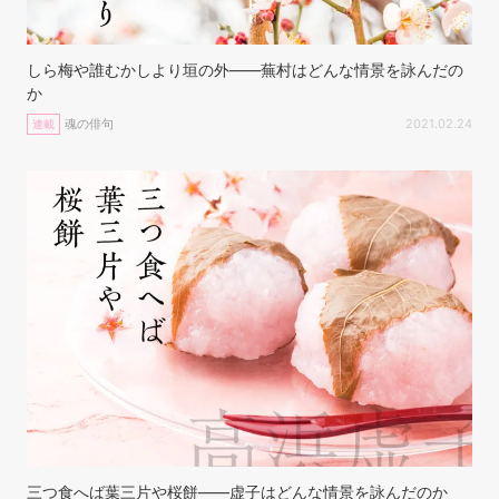
しら梅や誰むかしより垣の外——蕪村はどんな情景を詠んだの
か
魂の俳句
2021.02.24
連載
三つ食へば葉三片や桜餅——虚子はどんな情景を詠んだのか