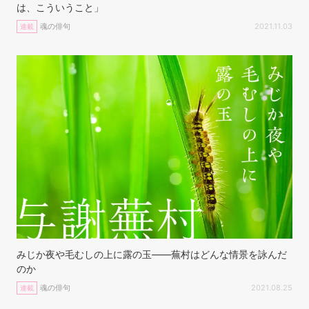
は、こういうこと」
魂の俳句
2021.11.03
連載
みじか夜や毛むしの上に露の玉——蕪村はどんな情景を詠んだ
のか
魂の俳句
2021.08.25
連載