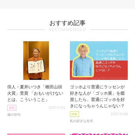
おすすめ記事
RECOMMENDED
俳人・夏井いつき「種田山頭
ゴッホより普通にラッセンが
火賞」受賞 「おもいがけない
好きな人が「ゴッホ展」を鑑
とは、こういうこと」
賞したら、普通にゴッホを好
きになっちゃうんじゃない？
2021.11.03
連載
2021.10.08
特集
魂の俳句
私の好きな名作