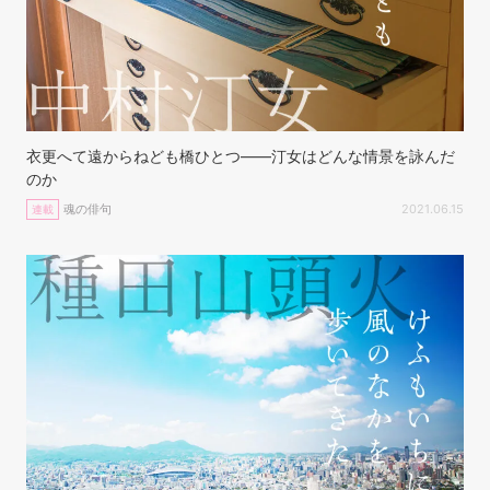
衣更へて遠からねども橋ひとつ——汀女はどんな情景を詠んだ
のか
魂の俳句
2021.06.15
連載