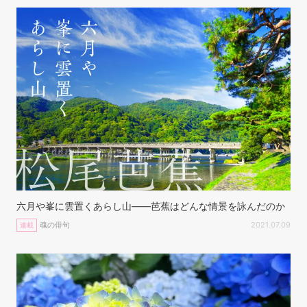
六月や峯に雲置くあらし山——芭蕉はどんな情景を詠んだのか
魂の俳句
2021.07.09
連載