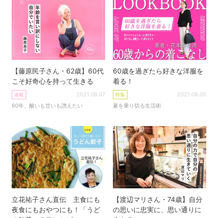
【藤原民子さん・62歳】60代
60歳を過ぎたら好きな洋服を
こそ好奇心を持って生きる
着る！
2021.08.07
2021.08.05
連載
特集
60年、酸いも甘いも讃えたい
夏を乗り切る生活術
立花祐子さん直伝 主食にも
【渡辺マリさん・74歳】自分
夜食にもおやつにも！「うど
の思いに忠実に、思い通りに