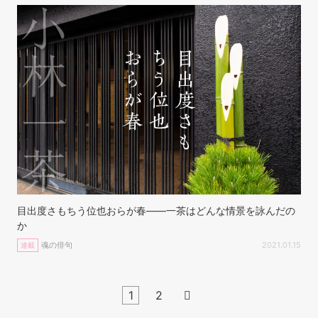
目出度さもちう位也おらが春——一茶はどんな情景を詠んだの
か
魂の俳句
2021.01.15
連載
1
2
