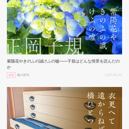
紫陽花やきのふの誠けふの嘘——子規はどんな情景を読んだの
か
魂の俳句
2021.06.25
連載