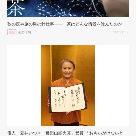
秋の夜や旅の男の針仕事——一茶はどんな情景を詠んだのか
魂の俳句
2021.11.12
連載
俳人・夏井いつき「種田山頭火賞」受賞 「おもいがけないと