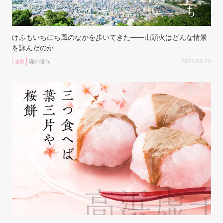
けふもいちにち風のなかを歩いてきた——山頭火はどんな情景
を詠んだのか
魂の俳句
2021.04.20
連載