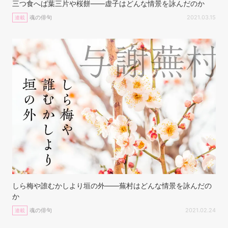
三つ食へば葉三片や桜餅——虚子はどんな情景を詠んだのか
魂の俳句
2021.03.15
連載
しら梅や誰むかしより垣の外——蕪村はどんな情景を詠んだの
か
魂の俳句
2021.02.24
連載