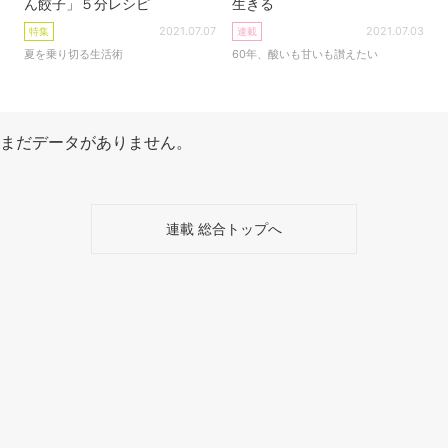
ん餃子」５分レシピ
生きる
2021.07.07
2021.07.03
特集
連載
夏を乗り切る生活術
60年、酸いも甘いも讃えたい
まだデータがありません。
連載 総合トップへ