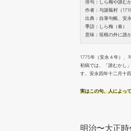
俳句：しら梅や誰む
作者：与謝蕪村（1716
出典：自筆句帳、安
季語：しら梅（春）
意味：垣根の外に誰
1775年（安永４年）
初稿では、「誰むかし
す。安永四年十二月十
実はこの句、人によっ
明治〜大正時