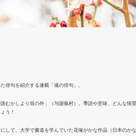
いた俳句を紹介する連載「魂の俳句」。
や誰むかしより垣の外」（与謝蕪村）。季語や意味、どんな情
しょう！
材にして、大学で書道を学んでいた花塚がかな作品（日本のか