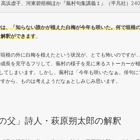
高浜虚子、河東碧梧桐ほか『蕪村句集講義１』（平凡社）24
では、「知らない誰かが植えた白梅が今年も咲いた。何で垣根
う解釈ができます
。
が垣根の外に白梅を植えたという状況が、とても怖いのですが…
の成長を見守るフリして、蕪村の様子を見に来るストーカーが
像してしまいます。しかし、蕪村は「今年も咲いたなぁ。俳句に
ですから、ものは考えようだなぁとしみじみ思います。
の父」詩人・萩原朔太郎の解釈