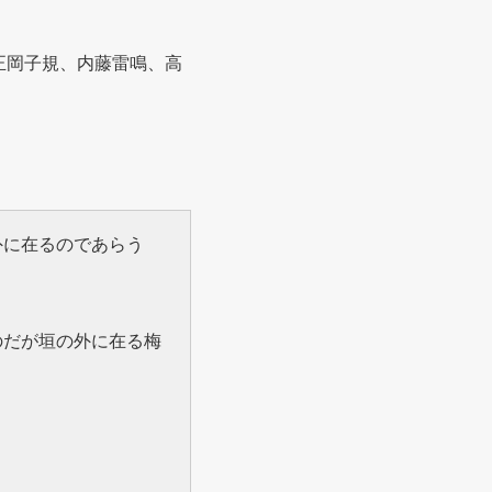
正岡子規、内藤雷鳴、高
外に在るのであらう
のだが垣の外に在る梅