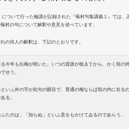
年）について行った輪講が記録された『蕪村句集講義１』では、
が蕪村の句について解釈や意見を述べています。
ぞれの俳人の解釈は、下記のとおりです。
在る今年も白梅が咲いた。いつの昔誰が植ゑてから、かく垣の
のでせう。
外といふ外の字が此句の眼目で、普通の梅ならば垣の内に在る
である。
いふたのは、「知らぬ」といふ意をもかけてゐるのであらう。