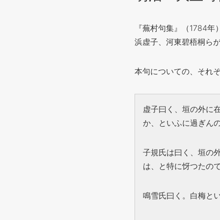
『蕪村句集』（1784
浜虚子、河東碧梧桐ら
本句についての、それ
虚子曰く、垣の外に
か、といふに過ぎん
子規氏は曰く、垣の
は、と特に㤉つたの
鳴雪氏曰く。白梅と