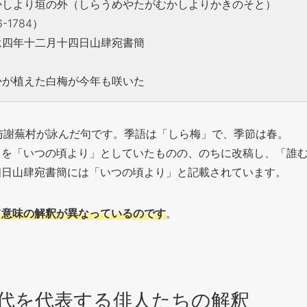
かしより垣の外（しらうめやたがむかしよりかきのそと）
-1784）
永四年十二月十四日山肆宛書簡
かが植えた白梅が今年も咲いた
、与謝蕪村が詠んだ句です。季語は「しら梅」で、季節は春。
」を「いつの頃より」としていたものの、のちに改稿し、「誰
四日山肆宛書簡には「いつの頃より」と記載されています。
て意味の解釈が異なっているのです
。
代を代表する俳人たちの解釈