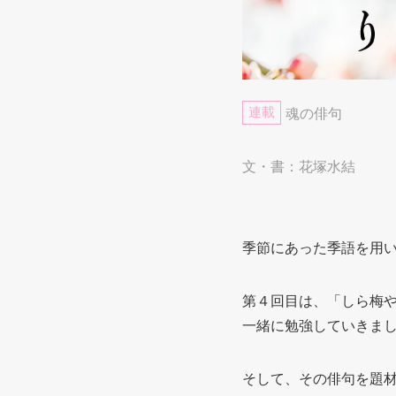
連載
魂の俳句
文・書：花塚水結
季節にあった季語を用
第４回目は、「しら梅
一緒に勉強していきま
そして、その俳句を題