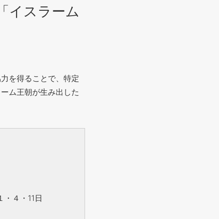
 「イスラーム
協力を得ることで、特定
ラーム王朝が生み出した
１・４・11日