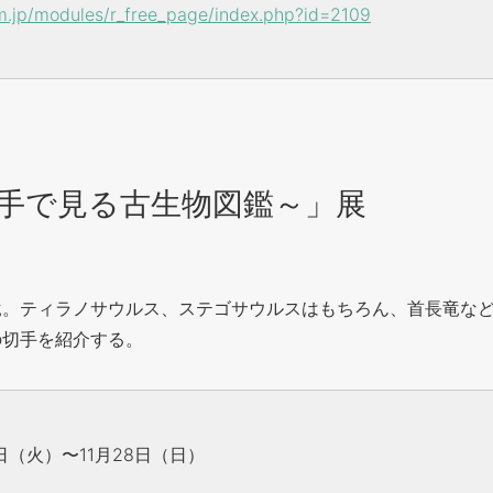
m.jp/modules/r_free_page/index.php?id=2109
手で見る古生物図鑑～」展
竜。ティラノサウルス、ステゴサウルスはもちろん、首長竜な
の切手を紹介する。
日（火）〜11月28日（日）