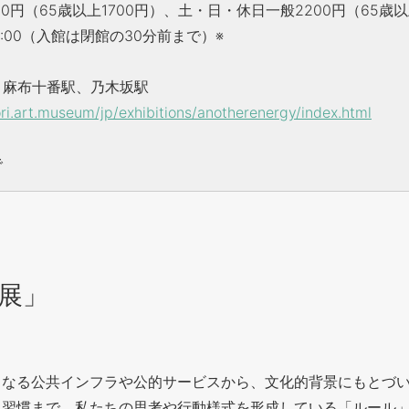
0円（65歳以上1700円）、土・日・休日一般2200円（65歳以
:00
（入館は閉館の30分前まで）※
、麻布十番駅、乃木坂駅
i.art.museum/jp/exhibitions/anotherenergy/index.html
で
展」
ト
となる公共インフラや公的サービスから、文化的背景にもとづ
く習慣まで、私たちの思考や行動様式を形成している「ルール