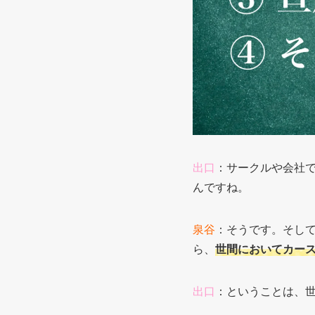
出口
：サークルや
会社
んですね。
泉谷
：そうです。そし
ら、
世間においてカー
出口
：ということは、