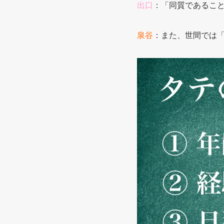
出口
：「同質であるこ
泉谷
：また、世間では