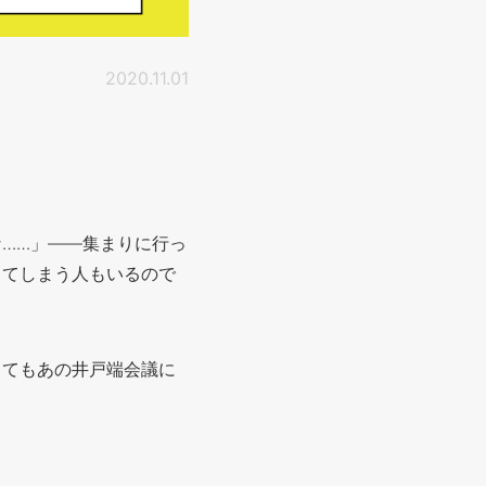
2020.11.01
……」――集まりに行っ
してしまう人もいるので
ってもあの井戸端会議に