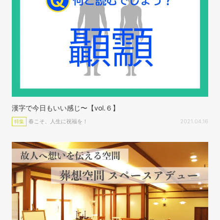
漢字で今日もいい感じ〜【vol.６】
春こそ、人生に祝福を！
2021.04.16
特集