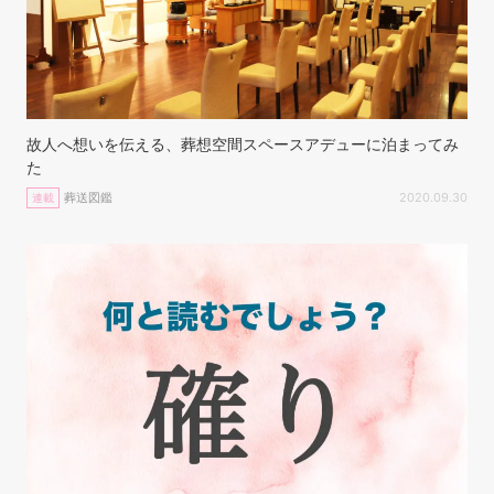
故人へ想いを伝える、葬想空間スペースアデューに泊まってみ
た
葬送図鑑
2020.09.30
連載