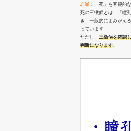
岩瀬
：「死」を客観的
死の三徴候とは、「瞳
き、一般的によみがえ
っています。
ただし、
三徴候を確認
判断になります
。