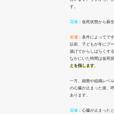
す。
花塚
：仮死状態から蘇
岩瀬
：条件によってで
以前、子どもが冬にプ
揚げてからしばらくす
なかにいた時間は仮死
とを指します
。
一方、細胞や組織レベ
の心臓が止まった後、
あります。
花塚
：心臓が止まった