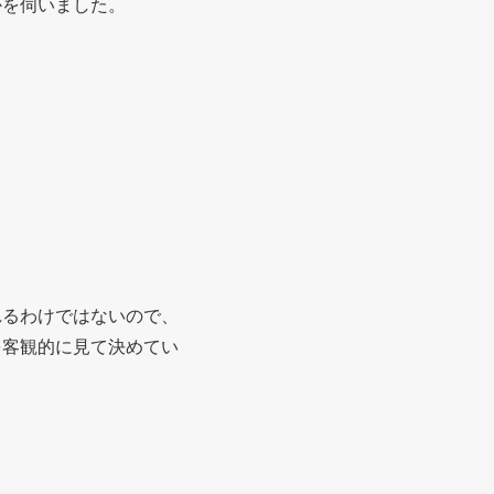
かを伺いました。
れるわけではないので、
を客観的に見て決めてい
？