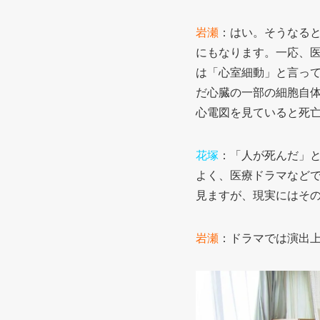
岩瀬
：はい。そうなる
にもなります。一応、
は「心室細動」と言っ
だ心臓の一部の細胞自
心電図を見ていると死
花塚
：「人が死んだ」
よく、医療ドラマなど
見ますが、現実にはそ
岩瀬
：ドラマでは演出