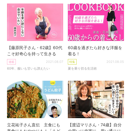
【藤原民子さん・62歳】60代
60歳を過ぎたら好きな洋服を
こそ好奇心を持って生きる
着る！
2021.08.07
2021.08.05
連載
特集
60年、酸いも甘いも讃えたい
夏を乗り切る生活術
立花祐子さん直伝 主食にも
【渡辺マリさん・74歳】自分
夜食にもおやつにも！「うど
の思いに忠実に、思い通りに