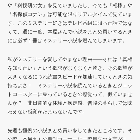
や「科捜研の女」を見ていましたし、今でも「相棒」や
「名探偵コナン」は可能な限りリアルタイムで見ていま
す。このミステリー好きはテレビ番組に限った話ではな
くて、週に一度、本屋さんで小説をまとめ買いするとき
には必ず１冊はミステリー小説を選んでしまいます。
私がミステリーを愛してやまない理由——それは「真相
を知りたい
」という欲求がむくむくと湧き、その欲望が
大きくなるにつれ読書スピードが加速していくときの気
持ちよさ！ ミステリー小説を読んでいるときとジェッ
トコースターに乗っているときの感覚って、似ていませ
んか？ 非日常的な体験と疾走感。普段の暮らしでは味
わえない感覚がたまらないんです。
先週も恒例の小説まとめ買いをしてきたところです。そ
の際、本屋さんの新刊コーナーに一際目立つ文言が！