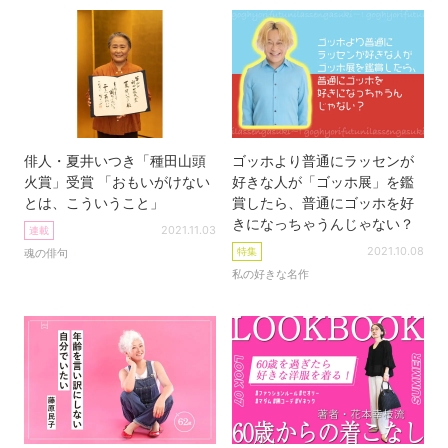
俳人・夏井いつき「種田山頭
ゴッホより普通にラッセンが
火賞」受賞 「おもいがけない
好きな人が「ゴッホ展」を鑑
とは、こういうこと」
賞したら、普通にゴッホを好
きになっちゃうんじゃない？
2021.11.03
連載
2021.10.08
特集
魂の俳句
私の好きな名作