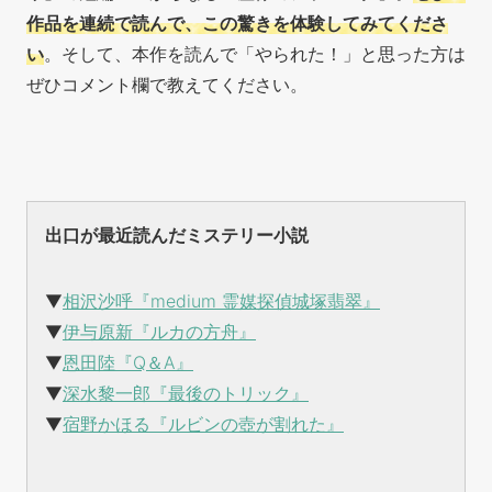
作品を連続で読んで、この驚きを体験してみてくださ
い
。そして、本作を読んで「やられた！」と思った方は
ぜひコメント欄で教えてください。
出口が最近読んだミステリー小説
▼
相沢沙呼『medium 霊媒探偵城塚翡翠』
▼
伊与原新『ルカの方舟』
▼
恩田陸『Q＆A』
▼
深水黎一郎『最後のトリック』
▼
宿野かほる『ルビンの壺が割れた』