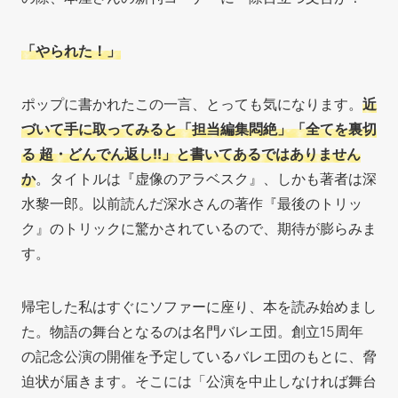
「やられた！」
ポップに書かれたこの一言、とっても気になります。
近
づいて手に取ってみると「担当編集悶絶」「全てを裏切
る 超・どんでん返し!!」と書いてあるではありません
か
。タイトルは『虚像のアラベスク』、しかも著者は深
水黎一郎。以前読んだ深水さんの著作『最後のトリッ
ク』のトリックに
驚かされているので、期待が膨らみま
す。
帰宅した私はすぐにソファーに座り、本を読み始めまし
た。物語の舞台となるのは名門バレエ団。創立15周年
の記念公演の開催を予定しているバレエ団のもとに、脅
迫状が届きます。そこには「公演を中止しなければ舞台