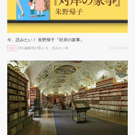
今、読みたい！ 朱野帰子『対岸の家事』
ZIEL編集部が選ぶ 今、読みたい本
2021.06.24
連載