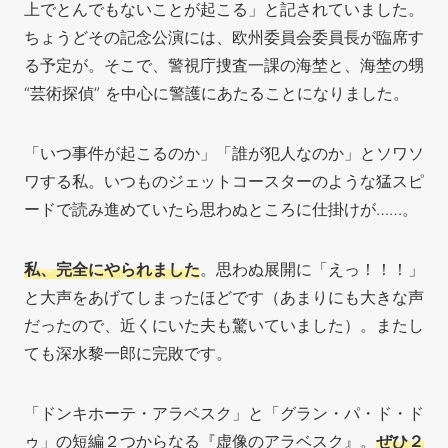
上でとんでもないことが起こる」と記されていました。
ちょうどその記念公演には、欧州委員会委員長が臨席す
る予定が。そこで、警視庁捜査一課の海埜と、海埜の甥
“芸術探偵” を中心に警護にあたることになりました。
「いつ事件が起こるのか」「誰が犯人なのか」とソワソ
ワする私。いつものジェットコースターのような猛スピ
ードで読み進めていたら思わぬところに仕掛けが……。
私、完全にやられました
。思わぬ展開に「えっ
！！！」
と大声をあげてしまったほどです（あまりにも大きな声
だったので、近くにいた夫も驚いていました）。またし
ても深水黎一郎に完敗です。
「ドンキホーテ・アラベスク」と「グラン・パ・ド・ド
ゥ」の短編２つからなる『虚像のアラベスク』。
ぜひ２