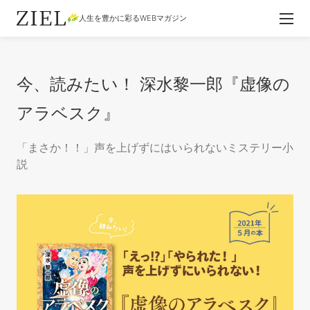
人生を豊かに彩るWEBマガジン
今、読みたい！ 深水黎一郎『虚像の
アラベスク』
「まさか！！」声を上げずにはいられないミステリー小
説