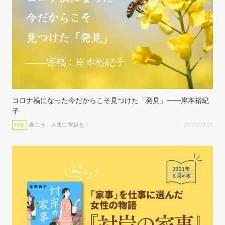
コロナ禍になった今だからこそ見つけた「発見」——岸本裕紀
子
春こそ、人生に祝福を！
2021.03.01
特集