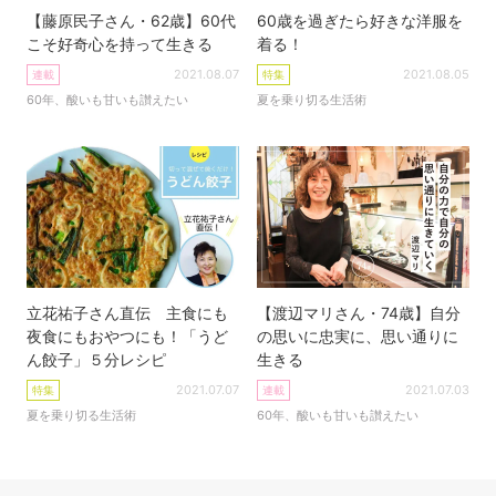
【藤原民子さん・62歳】60代
60歳を過ぎたら好きな洋服を
こそ好奇心を持って生きる
着る！
2021.08.07
2021.08.05
連載
特集
60年、酸いも甘いも讃えたい
夏を乗り切る生活術
立花祐子さん直伝 主食にも
【渡辺マリさん・74歳】自分
夜食にもおやつにも！「うど
の思いに忠実に、思い通りに
ん餃子」５分レシピ
生きる
2021.07.07
2021.07.03
特集
連載
夏を乗り切る生活術
60年、酸いも甘いも讃えたい