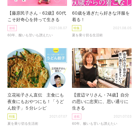
【藤原民子さん・62歳】60代
60歳を過ぎたら好きな洋服を
こそ好奇心を持って生きる
着る！
2021.08.07
2021.08.05
連載
特集
60年、酸いも甘いも讃えたい
夏を乗り切る生活術
立花祐子さん直伝 主食にも
【渡辺マリさん・74歳】自分
夜食にもおやつにも！「うど
の思いに忠実に、思い通りに
ん餃子」５分レシピ
生きる
2021.07.07
2021.07.03
特集
連載
夏を乗り切る生活術
60年、酸いも甘いも讃えたい