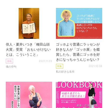
俳人・夏井いつき「種田山頭
ゴッホより普通にラッセンが
火賞」受賞 「おもいがけない
好きな人が「ゴッホ展」を鑑
とは、こういうこと」
賞したら、普通にゴッホを好
きになっちゃうんじゃない？
2021.11.03
連載
2021.10.08
特集
魂の俳句
私の好きな名作