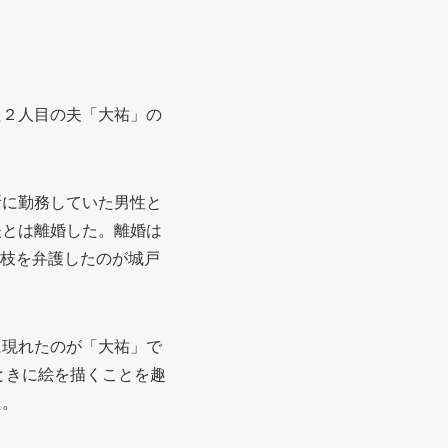
た２人目の夫
「大祐」の
所に勤務していた男性と
夫とは離婚した。離婚は
里枝を弁護したのが城戸
に現れたのが「大祐」で
ときに絵を描くことを趣
た。