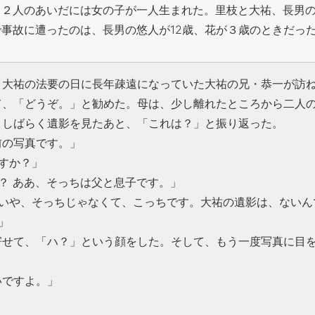
。２人のあいだには女の子が一人生まれた。里枝と大祐、長男
事故に遭ったのは、長男の悠人が12歳、花が３歳のときだっ
、大祐の法要の日に長年疎遠になっていた大祐の兄・恭一が訪
て、「どうぞ。」と勧めた。母は、少し離れたところから二人
、しばらく遺影を見たあと、「これは？」と振り返った。
前の写真です。」
すか？」
？ ああ、そっちは父と息子です。」
、いや、そっちじゃなくて、こっちです。大祐の遺影は、ないん
」
寄せて、「ハ？」という顔をした。そして、もう一度写真に目
。
いですよ。」