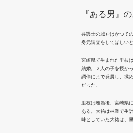
『ある男』の
弁護士の城戸はかつて
身元調査をしてほしい
宮崎県で生まれた里枝
結婚。２人の子を授か
調停にまで発展し、揉め
だった。
里枝は離婚後、宮崎県
ある。大祐は林業で生計
味としていた大祐は、