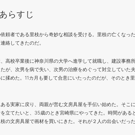
あらすじ
の依頼者である里枝から奇妙な相談を受ける。里枝の亡くなっ
と連絡してきたのだ。
は、高校卒業後に神奈川県の大学へ進学して就職し、建設事務
ったが、次男を病で失い、次男の治療をめぐって対立していた
に揉めた。11カ月も要して合意にいたったのだが、そのとき
にある実家に戻り、両親が営む文房具屋を手伝い始めた。そこ
を立てたいと、35歳のとき宮崎県にやってきた。時間がある
里枝の文房具屋で画材を買いにきた。それが２人の出会いだっ