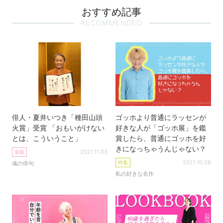
おすすめ記事
RECOMMENDED
俳人・夏井いつき「種田山頭
ゴッホより普通にラッセンが
火賞」受賞 「おもいがけない
好きな人が「ゴッホ展」を鑑
とは、こういうこと」
賞したら、普通にゴッホを好
きになっちゃうんじゃない？
2021.11.03
連載
2021.10.08
特集
魂の俳句
私の好きな名作