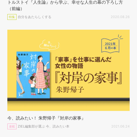
トルストイ『人生論』から学ぶ、幸せな人生の幕の下ろし方
（前編）
自分をあたらしくする
2020.08.26
特集
今、読みたい！ 朱野帰子『対岸の家事』
ZIEL編集部が選ぶ 今、読みたい本
2021.06.24
連載