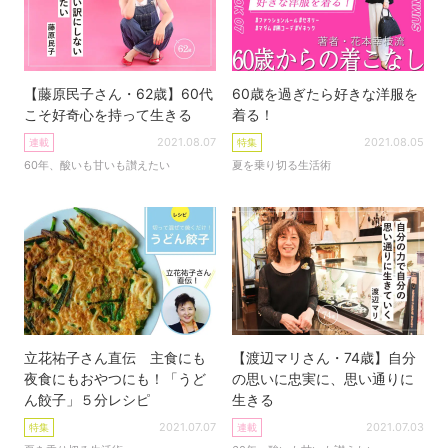
【藤原民子さん・62歳】60代
60歳を過ぎたら好きな洋服を
こそ好奇心を持って生きる
着る！
2021.08.07
2021.08.05
連載
特集
60年、酸いも甘いも讃えたい
夏を乗り切る生活術
立花祐子さん直伝 主食にも
【渡辺マリさん・74歳】自分
夜食にもおやつにも！「うど
の思いに忠実に、思い通りに
ん餃子」５分レシピ
生きる
2021.07.07
2021.07.03
特集
連載