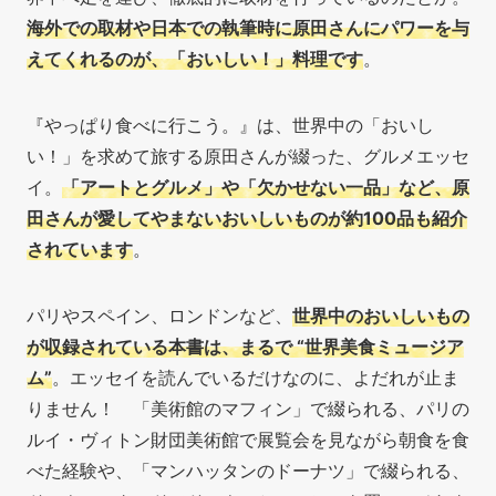
海外での取材や日本での執筆時に原田さんにパワーを与
えてくれるのが、「おいしい！」料理です
。
『やっぱり食べに行こう。』は、世界中の「おいし
い！」を求めて旅する原田さんが綴った、グルメエッセ
イ。
「アートとグルメ」や「欠かせない一品」など、原
田さんが愛してやまないおいしいものが約100品も紹介
されています
。
パリやスペイン、ロンドンなど、
世界中のおいしいもの
が収録されている本書は、まるで “世界美食ミュージア
ム”
。エッセイを読んでいるだけなのに、よだれが止ま
りません！ 「美術館のマフィン」で綴られる、パリの
ルイ・ヴィトン財団美術館で展覧会を見ながら朝食を食
べた経験や、「マンハッタンのドーナツ」で綴られる、