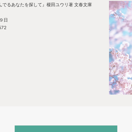
んでるあなたを探して』榎田ユウリ著 文春文庫
）
月９日
572