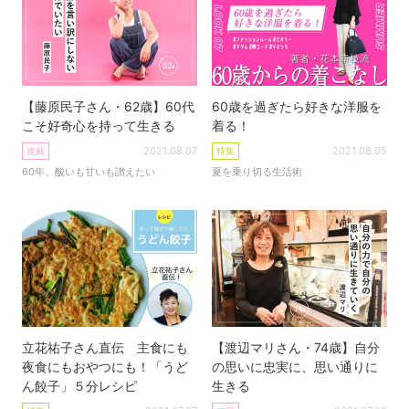
【藤原民子さん・62歳】60代
60歳を過ぎたら好きな洋服を
こそ好奇心を持って生きる
着る！
2021.08.07
2021.08.05
連載
特集
60年、酸いも甘いも讃えたい
夏を乗り切る生活術
立花祐子さん直伝 主食にも
【渡辺マリさん・74歳】自分
夜食にもおやつにも！「うど
の思いに忠実に、思い通りに
ん餃子」５分レシピ
生きる