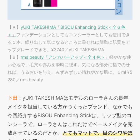
【Ａ】
yUKI TAKESHIMA「BISOU Enhancing Stick＜全６色
＞」
ファンデーションとしてもコンシーラーとしても使用でき
る１本。繰り出して気になるところに乗せれば簡単に肌質をア
ップグレードできる。¥3740／yUKI TAKESHIMA
【Ｂ】
rms beauty「アンカバーアップ＜全４色＞」
軽やかな使
い心地で、毛穴や赤みを瞬時に隠す。気になる部分に指でのせ
れば、うるおいを与え、みずみずしい晴れやかな肌に。５ml ¥5
280／rms beauty
下田
：yUKI TAKESHIMAはモデルのローラさんの長年
メイクを担当している方がつくったブランド。なかでも
今回紹介するBISOU Enhancing Stickは、リップ型のコ
ンシーラで、ローラさんはこれだけでベースメイクを完
成させているのだとか。
とてもマットで、目のシワやほ