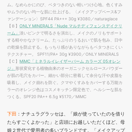
ム。なめらかにのび、ベタつきのない軽いつけ心地。色くすみ
やムラのない均一な肌に仕上げる。〈メイクアップベース&フ
ァンデーション〉SPF44 PA+++ 30g ¥3080／naturaglace
【Ｂ】
ONLY MINERALS「Nude マルチディフェンスデイクリ
ーム」
淡いピンクで明るさを演出し、メイクのノリもサポート
する軽やかなクリーム。たっぷりのうるおいで肌を包み、日中
の乾燥を防止する。もっちり感がありながらもベタつきにくい
テクスチャー。 SPF11/PA+ 30g ¥3900／ONLY MINERALS
【Ｃ】
MiMC「ミネラルイレイザーバーム カラーズ 05オレン
ジ」
形状変化する植物由来のオーガニックセルロースパウダー
が肌の毛穴をカバー。細かい部分に密着して余分な汗や皮脂を
吸着し、メイク崩れを防ぐ。クマやくすみをカバーする万能カ
ラーのオレンジ色はコスメキッチン限定色で、ヘルシーな肌を
つくる。SPF20 PA++ 6.5g ¥5170／MiMC
下田
：ナチュラグラッセは、「娘が使っていたのを借り
たらすごくよかった」と店頭にお越しいただくほど、母
娘２世代で愛用者の多いブランドです。「メイクアップ