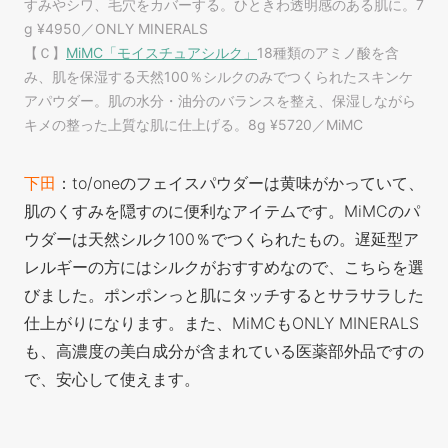
すみやシワ、毛穴をカバーする。ひときわ透明感のある肌に。7
g ¥4950／ONLY MINERALS
【Ｃ】
MiMC「モイスチュアシルク」
18種類のアミノ酸を含
み、肌を保湿する天然100％シルクのみでつくられたスキンケ
アパウダー。肌の水分・油分のバランスを整え、保湿しながら
キメの整った上質な肌に仕上げる。8g ¥5720／MiMC
下田
：to/oneのフェイスパウダーは黄味がかっていて、
肌のくすみを隠すのに便利なアイテムです。MiMCのパ
ウダーは天然シルク100％でつくられたもの。遅延型ア
レルギーの方にはシルクがおすすめなので、こちらを選
びました。ポンポンっと肌にタッチするとサラサラした
仕上がりになります。また、MiMCもONLY MINERALS
も、高濃度の美白成分が含まれている医薬部外品ですの
で、安心して使えます。