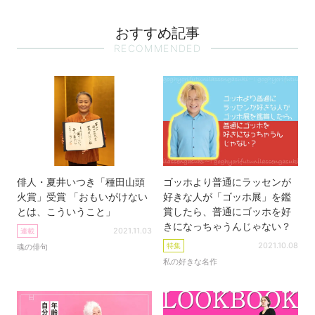
おすすめ記事
RECOMMENDED
俳人・夏井いつき「種田山頭
ゴッホより普通にラッセンが
火賞」受賞 「おもいがけない
好きな人が「ゴッホ展」を鑑
とは、こういうこと」
賞したら、普通にゴッホを好
きになっちゃうんじゃない？
2021.11.03
連載
2021.10.08
特集
魂の俳句
私の好きな名作