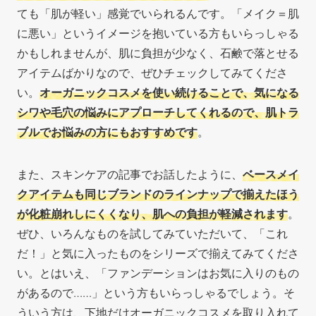
ても「肌が軽い」感覚でいられるんです。「メイク＝肌
に悪い」というイメージを抱いている方もいらっしゃる
かもしれませんが、肌に負担が少なく
、石鹸で落とせる
アイテムばかりなので、ぜひチェックしてみてくださ
い。
オーガニックコスメを使い続けることで、気になる
シワや毛穴の悩みにアプローチしてくれるので、肌トラ
ブルでお悩みの方にもおすすめです
。
また、スキンケアの記事でお話したように、
ベースメイ
クアイテムも同じブランドのラインナップで揃えたほう
が化粧崩れしにくくなり、肌への負担が軽減されます
。
ぜひ、いろんなものを試してみていただいて、「これ
だ！」と気に入ったものをシリーズで揃えてみてくださ
い。とはいえ、「ファンデーションはお気に入りのもの
があるので……」という方もいらっしゃるでしょう。そ
ういう方は、下地だけオーガニックコスメを取り入れて