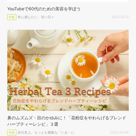
YouTubeで60代のための美容を学ぼう
冬に感じたい、甘い日々
2021.02.17
特集
鼻のムズムズ・目のかゆみに！「花粉症をやわらげるブレンド
ハーブティーレシピ」３選
自分史上、もっとも素敵な「いま」に
2022.04.06
特集