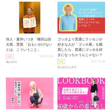
俳人・夏井いつき「種田山頭
ゴッホより普通にラッセンが
火賞」受賞 「おもいがけない
好きな人が「ゴッホ展」を鑑
とは、こういうこと」
賞したら、普通にゴッホを好
きになっちゃうんじゃない？
2021.11.03
連載
2021.10.08
特集
魂の俳句
私の好きな名作