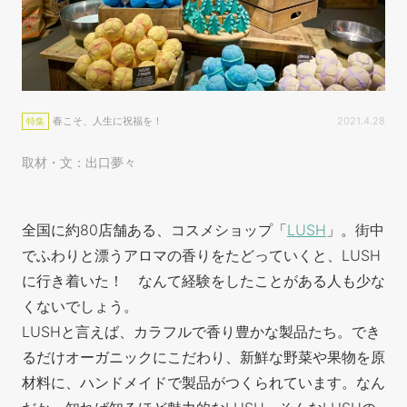
春こそ、人生に祝福を！
2021.4.28
特集
取材・文：出口夢々
全国に約80店舗ある、コスメショップ「
LUSH
」。街中
でふわりと漂うアロマの香りをたどっていくと、LUSH
に行き着いた！
なんて経験をしたことがある人も少な
くないでしょう。
LUSHと言えば、カラフルで香り豊かな製品たち。でき
るだけオーガニックにこだわり、新鮮な野菜や果物を原
材料に、ハンドメイドで製品がつくられています。なん