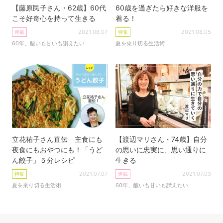
【藤原民子さん・62歳】60代
60歳を過ぎたら好きな洋服を
こそ好奇心を持って生きる
着る！
2021.08.07
2021.08.05
連載
特集
60年、酸いも甘いも讃えたい
夏を乗り切る生活術
立花祐子さん直伝 主食にも
【渡辺マリさん・74歳】自分
夜食にもおやつにも！「うど
の思いに忠実に、思い通りに
ん餃子」５分レシピ
生きる
2021.07.07
2021.07.03
特集
連載
夏を乗り切る生活術
60年、酸いも甘いも讃えたい