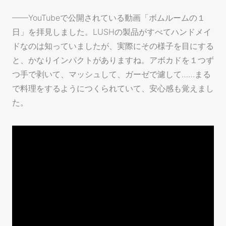
——YouTubeで公開されている動画「ボムルームの１
日」を拝見しました。LUSHの製品がすべてハンドメイ
ドなのは知っていましたが、実際にその様子を目にする
と、かなりインパクトがありますね。アボカドを１つず
つ手で剥いて、マッシュして、ガーゼで濾して……まる
で料理をするようにつくられていて、安心感も覚えまし
た。