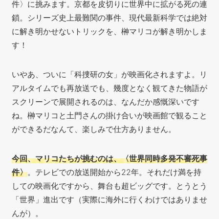
件〉に挑みます。京都を皮切りに世界中に拡がる死の連
鎖。シリーズ史上最難関の事件、現代最新科学では絶対
に解き明かせないトリックを、榊マリコが解き明かしま
す！
いやあ、ついに「科捜研の女」が映画化されますよ。リ
アルタイムでも再放送でも、幾度となく観てきた物語が
スクリーンで展開されるのは、なんだか感慨深いです
ね。榊マリコと土門さんの掛け合いが映画館で観ること
ができるだ
なんて、楽しみで仕方ありません。
今回、マリコたちが挑むのは、〈世界同時多発不審死事
件〉
。テレビでの放送開始から22年。それだけ満を持
しての映画化ですから、舞台も超ビッグです。とうとう
「世界」進出です（実際に海外に行くわけではありませ
んが）。