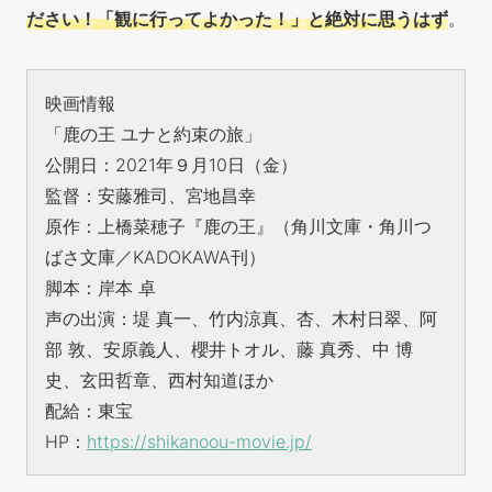
ださい！「観に行ってよかった！」と絶対に思うはず
。
映画情報
「鹿の王 ユナと約束の旅」
公開日：2021年９月10日（金）
監督：安藤雅司、宮地昌幸
原作：上橋菜穂子『鹿の王』（角川文庫・角川つ
ばさ文庫／KADOKAWA刊）
脚本：岸本 卓
声の出演：堤 真一、竹内涼真、杏、木村日翠、阿
部 敦、安原義人、櫻井トオル、藤 真秀、中 博
史、玄田哲章、西村知道ほか
配給：東宝
HP：
https://shikanoou-movie.jp/