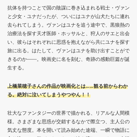
抗体を持つことで国の陰謀に巻き込まれる戦士・ヴァン
と少女・ユナだったが、ついにはユナが山犬たちに連れ
去られてしまう。ヴァンはユナを追う途中で、黒狼熱の
治療法を探す天才医師・ホッサルと、狩人のサエと出会
い、彼らはそれぞれに思惑を抱えながら共にユナを探す
旅に出る。はたして、ヴァンはユナを助け出すことがで
きるのか——。映画史に名を刻む、奇跡の感動巨篇が誕
生する。
上橋菜穂子さんの作品が映画化とは……観る前からわか
る。絶対に泣いてしまうやつやん！！
壮大なファンタジーの世界で描かれる、リアルな人間模
様。さまざまな思惑が交錯するなかで際立つ、主人公の
気丈な態度。本を開いて読み始めた途端、一瞬で物語に