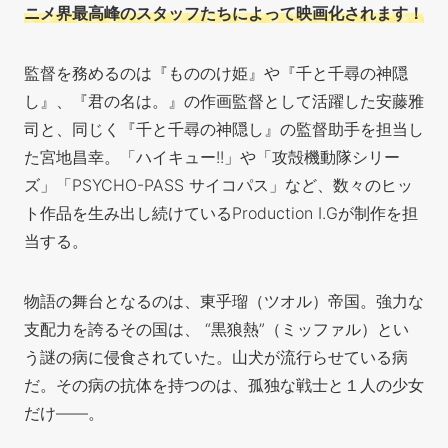
ニメ界最高峰のスタッフたちによって映画化されます！
監督を務めるのは『もののけ姫』や『千と千尋の神隠
し』、『君の名は。』の作画監督として活躍した安藤雅
司と、同じく『千と千尋の神隠し』の監督助手を担当し
た宮地昌幸。「ハイキュー!!」や「攻殻機動隊シリー
ズ」「PSYCHO-PASS サイコパス」など、数々のヒッ
ト作品を生み出し続けているProduction I.Gが制作を担
当する。
物語の舞台となるのは、東乎瑠（ツオル）帝国。強力な
支配力を誇るその国は、 “黒狼熱”（ミッファル）とい
う謎の病に侵食されていた。山犬
が流行らせている病
だ。その病の抗体を持つのは、孤独な戦士と１人の少女
だけ——。