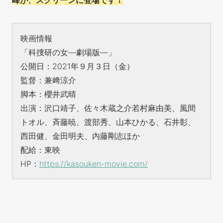
映画情報
「科捜研の女—劇場版—」
公開日：2021年９月３日（金）
監督：兼﨑涼介
脚本：櫻井武晴
出演：沢口靖子、佐々木蔵之介若村麻由美、風間
トオル、斉藤暁、渡部秀、山本ひかる、石井彰、
西田健、金田明夫、内藤剛志ほか
配給：東映
HP：
https://kasouken-movie.com/