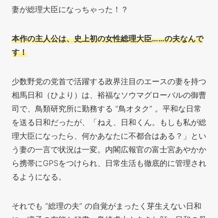
妻が総理大臣になっちゃった！？
本作の主人公は、史上初の女性総理大臣……の夫なんで
す！
少数野党の党首で活躍する政界注目のエースの妻を持つ
相馬日和
（ひより）は、裕福なソウマグローバルの御曹
司で、鳥類研究所に勤務する “鳥オタク” 。平和な日常
を送る日和だったが、「ねえ、日和くん。もしも私が総
理大臣になったら、何かあなたに不都合はある？」とい
う妻の一言で状況は一変。内閣広報官の富士宮あやかか
ら携帯にGPSをつけられ、日常生活も徹底的に管理され
るようになる。
それでも “総理の夫” の自覚がまったく芽生えない日和