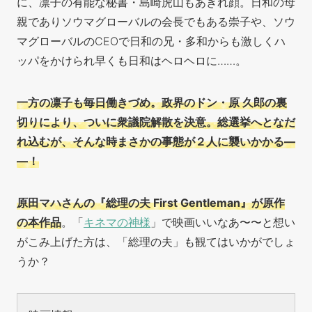
に、凛子の有能な秘書・島崎虎山もあきれ顔。日和の母
親でありソウマグローバルの会長でもある崇子や、ソウ
マグローバルのCEOで日和の兄・多和からも激しくハ
ッパをかけられ早くも日和はヘロヘロに……。
一方の凛子も毎日働きづめ。政界のドン・原 久郎の裏
切りにより、ついに衆議院解散を決意。総選挙へとなだ
れ込むが、そんな時まさかの事態が２人に襲いかかる―
―！
原田マハさんの『総理の夫 First Gentleman』が原作
の本作品
。「
キネマの神様
」で映画いいなあ〜〜と想い
がこみ上げた方は、「総理の夫」も観てはいかがでしょ
うか？