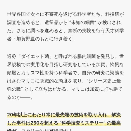
世界各国で次々に
不審死を遂げる科学者たち。科捜研が
調査を進めると、遺留品から “未知の細菌” が検出され
た。さらに調べを進めると、禁断の実験を行う天才科学
者・加賀野亘のもとに行き着く。
通称「ダイエット菌」と呼ばれる腸内細菌を発見し、世
界規模での実用化を目指し研究をしている加賀。怜悧な
頭脳とカリスマ性を持つ科学者で、自身の研究に疑義を
はさむマリコに挑戦的な態度を取り、“シリーズ史上最
強の敵” として立ちはだかる。マリコは加賀に打ち勝て
るのか——。
20年以上にわたり常に最先端の技術を取り入れ、解決
した事件は250を超える “科学捜査ミステリー” の最高
峰が、スクリーンに登場です！