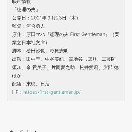
映画情報
「総理の夫」
公開日：2021年９月23日（木）
監督：河合勇人
原作：原田マハ『総理の夫 First Gentleman』（実
業之日本社文庫）
脚本：松田沙也、杉原憲明
出演：田中圭、中谷美紀、貫地谷しほり、工藤阿
須加、余 貴美子、片岡愛之助、松井愛莉、岸部 徳
ほか
配給：東映、日活
HP：
https://first-gentleman.jp/