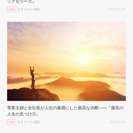
ックセラーズ』
スクリーンZIEL
2021.04.26
連載
専業主婦と女社長が人生の最期にした最高な決断——『最高の
人生の見つけ方』
スクリーンZIEL
2021.01.18
連載