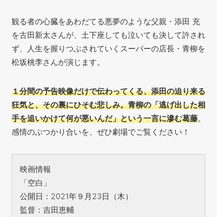
観る者の心臓をあわだてる悪夢のような父親・添田 充
を古田新太さんが、土下座しても泣いても決して許され
ず、人生を握りつぶされていくスーパーの店長・青柳を
松坂桃李さんが演じます。
１分間の予告映像だけで伝わってくる、添田の迫り来る
狂気と、その裏にひそむ悲しみ。青柳の「逃げ出した相
手を追いかけて何が悪いんだ」という一言に滲む葛藤
。
感情のぶつかり合いを、ぜひ劇場でご覧ください！
映画情報
「空白」
公開日：2021年９月23日（木）
監督：吉田恵輔