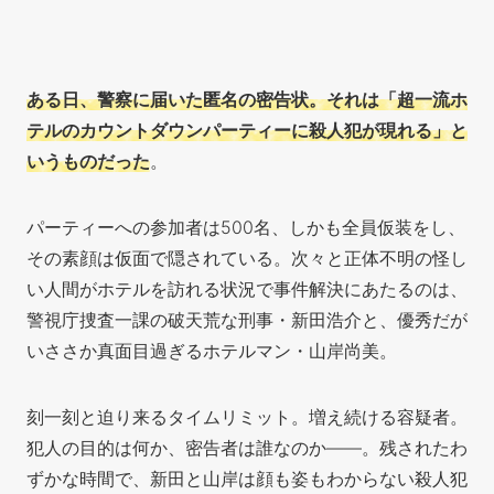
ある日、警察に届いた匿名の密告状。それは「超一流ホ
テルのカウントダウンパーティーに殺人犯が現れる」と
いうものだった
。
パーティーへの参加者は500名、しかも全員仮装をし、
その素顔は仮面で隠されている。次々と正体不明の怪し
い人間がホテルを訪れる状況で事件解決にあたるのは、
警視庁捜査一課の破天荒な刑事・新田浩介と、優秀だが
いささか真面目過ぎるホテルマン・山岸尚美。
刻一刻と迫り来るタイムリミット。増え続ける容疑者。
犯人の目的は何か、密告者は誰なのか——。残されたわ
ずかな時間で、新田と山岸は顔も姿もわからない殺人犯