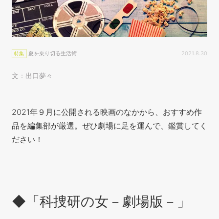
夏を乗り切る生活術
2021.8.30
特集
文：出口夢々
2021年９月に公開される映画のなかから、おすすめ作
品を編集部が厳選。ぜひ劇場に足を運んで、鑑賞してく
ださい！
◆「科捜研の女－劇場版－」