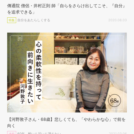
傳通院 僧侶・井村正則 師「自らをさらけ出してこそ、『自分』
を追求できる」
自分をあたらしくする
2020.08.03
特集
【河野敦子さん・68歳】悲しくても、「やわらかな心」で前を
向く
60年、酸いも甘いも讃えたい
2021.03.06
連載