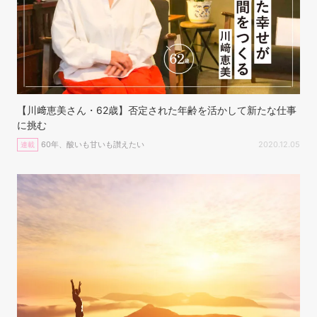
【川﨑恵美さん・62歳】否定された年齢を活かして新たな仕事
に挑む
60年、酸いも甘いも讃えたい
2020.12.05
連載