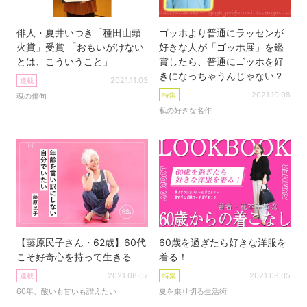
俳人・夏井いつき「種田山頭
ゴッホより普通にラッセンが
火賞」受賞 「おもいがけない
好きな人が「ゴッホ展」を鑑
とは、こういうこと」
賞したら、普通にゴッホを好
きになっちゃうんじゃない？
2021.11.03
連載
2021.10.08
特集
魂の俳句
私の好きな名作
【藤原民子さん・62歳】60代
60歳を過ぎたら好きな洋服を
こそ好奇心を持って生きる
着る！
2021.08.07
2021.08.05
連載
特集
60年、酸いも甘いも讃えたい
夏を乗り切る生活術