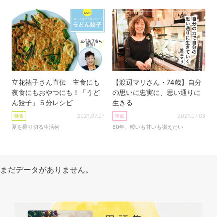
立花祐子さん直伝 主食にも
【渡辺マリさん・74歳】自分
夜食にもおやつにも！「うど
の思いに忠実に、思い通りに
ん餃子」５分レシピ
生きる
2021.07.07
2021.07.03
特集
連載
夏を乗り切る生活術
60年、酸いも甘いも讃えたい
まだデータがありません。