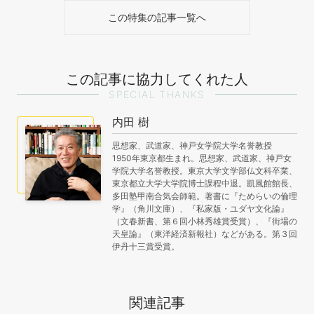
この特集の記事一覧へ
この記事に協力してくれた人
SPECIAL THANKS
内田 樹
思想家、武道家、神戸女学院大学名誉教授
1950年東京都生まれ。思想家、武道家、神戸女
学院大学名誉教授。東京大学文学部仏文科卒業、
東京都立大学大学院博士課程中退。凱風館館長、
多田塾甲南合気会師範。著書に『ためらいの倫理
学』（角川文庫）、『私家版・ユダヤ文化論』
（文春新書、第６回小林秀雄賞受賞）、『街場の
天皇論』（東洋経済新報社）などがある。第３回
伊丹十三賞受賞。
関連記事