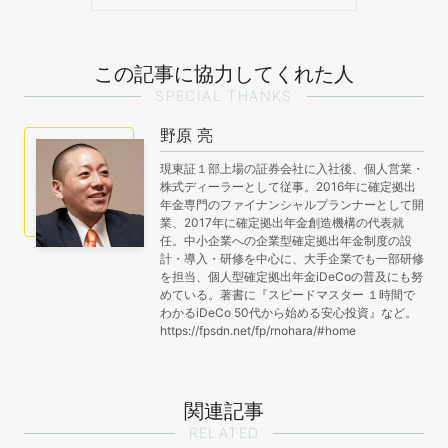
この記事に協力してくれた人
SPECIAL THANKS
野原 亮
現東証１部上場の証券会社に入社後、個人営業・
株式ディーラーとして従事。2016年に確定拠出
年金専門のファイナンシャルプランナーとして開
業、2017年に確定拠出年金創造機構の代表就
任。中小企業への企業型確定拠出年金制度の設
計・導入・研修を中心に、大手企業でも一部研修
を担当、個人型確定拠出年金iDeCoの普及にも努
めている。著書に『スピードマスター １時間で
わかるiDeCo 50代から始める安心投資』など。
https://fpsdn.net/fp/rnohara/#home
関連記事
RELATED