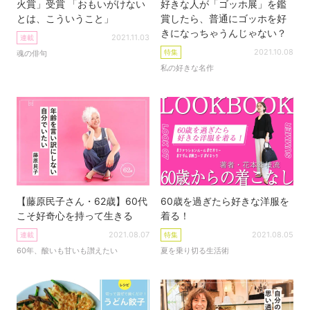
火賞」受賞 「おもいがけない
好きな人が「ゴッホ展」を鑑
とは、こういうこと」
賞したら、普通にゴッホを好
きになっちゃうんじゃない？
2021.11.03
連載
2021.10.08
特集
魂の俳句
私の好きな名作
【藤原民子さん・62歳】60代
60歳を過ぎたら好きな洋服を
こそ好奇心を持って生きる
着る！
2021.08.07
2021.08.05
連載
特集
60年、酸いも甘いも讃えたい
夏を乗り切る生活術